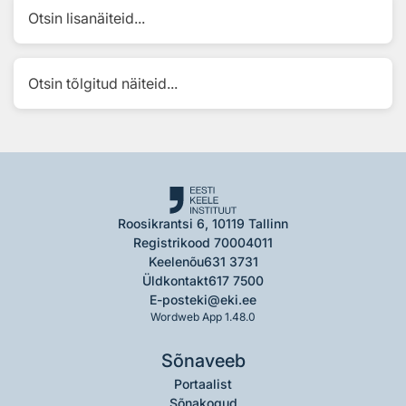
Otsin lisanäiteid...
Otsin tõlgitud näiteid...
Roosikrantsi 6, 10119 Tallinn
Registrikood 70004011
Keelenõu
631 3731
Üldkontakt
617 7500
E-post
eki@eki.ee
Wordweb App 1.48.0
Sõnaveeb
Portaalist
Sõnakogud