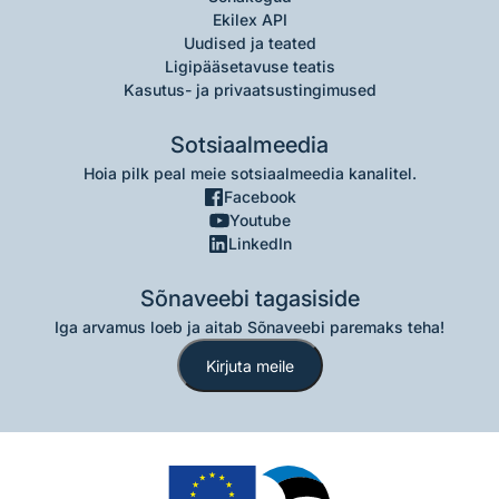
Ekilex API
Uudised ja teated
Ligipääsetavuse teatis
Kasutus- ja privaatsustingimused
Sotsiaalmeedia
Hoia pilk peal meie sotsiaalmeedia kanalitel.
Facebook
Youtube
LinkedIn
Sõnaveebi tagasiside
Iga arvamus loeb ja aitab Sõnaveebi paremaks teha!
Kirjuta meile