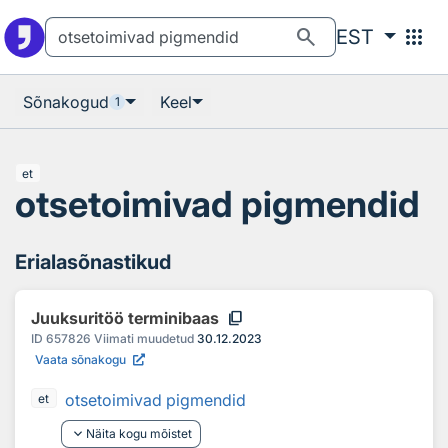
Otsingu juurde
Põhisisu juurde
search
apps
EST
Sõnakogud
Keel
1
et
otsetoimivad pigmendid
Erialasõnastikud
content_copy
Juuksuritöö terminibaas
ID
657826
Viimati muudetud
30.12.2023
Vaata sõnakogu
otsetoimivad pigmendid
et
keyboard_arrow_down
Näita kogu mõistet