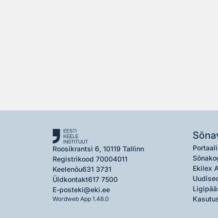
Sõna
Portaali
Roosikrantsi 6, 10119 Tallinn
Sõnako
Registrikood 70004011
Ekilex 
Keelenõu
631 3731
Uudised
Üldkontakt
617 7500
Ligipää
E-post
eki@eki.ee
Kasutus
Wordweb App 1.48.0