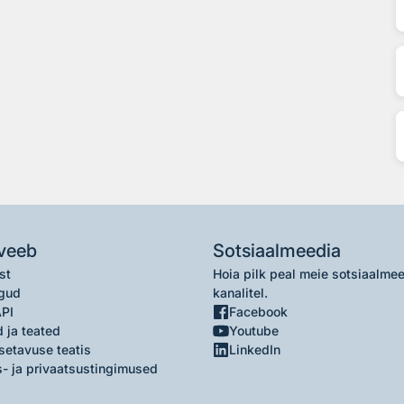
veeb
Sotsiaalmeedia
st
Hoia pilk peal meie sotsiaalme
gud
kanalitel.
API
Facebook
 ja teated
Youtube
setavuse teatis
LinkedIn
- ja privaatsustingimused