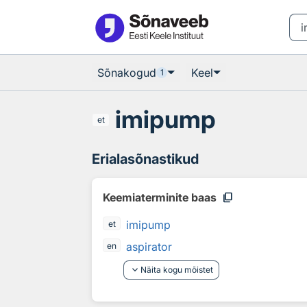
Otsingu juurde
Põhisisu juurde
Sõnakogud
Keel
1
imipump
et
Erialasõnastikud
content_copy
Keemiaterminite baas
imipump
et
aspirator
en
keyboard_arrow_down
Näita kogu mõistet