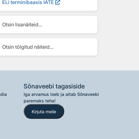
ELi terminibaasis IATE
Otsin lisanäiteid...
Otsin tõlgitud näiteid...
Sõnaveebi tagasiside
edia
Iga arvamus loeb ja aitab Sõnaveebi
paremaks teha!
Kirjuta meile