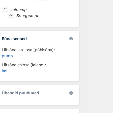
imipump
et
Saugpumpe
de
Sõna seosed
Liitsõna järelosa (põhisõna):
pump
Liitsõna esiosa (laiend):
imi-
Ühendid puuduvad