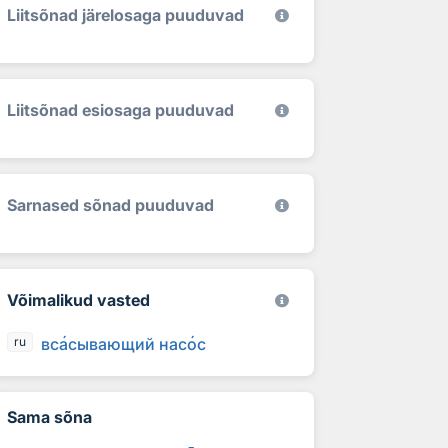
Liitsõnad järelosaga puuduvad
Liitsõnad esiosaga puuduvad
Sarnased sõnad puuduvad
Võimalikud vasted
вс
а
сывающий нас
о
с
ru
Sama sõna