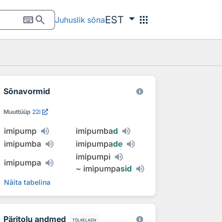
keyboard
search
apps
EST
Juhuslik sõna
Sõnavormid
Muuttüüp
22i
imipump
imipumba
d
imipumba
imipumpa
de
imipumpi
imipumpa
~
imipumpa
sid
Näita tabelina
Päritolu andmed
tõlkelaen