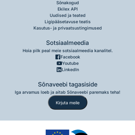
Sõnakogud
Ekilex API
Uudised ja teated
Ligipääsetavuse teatis
Kasutus- ja privaatsustingimused
Sotsiaalmeedia
Hoia pilk peal meie sotsiaalmeedia kanalitel.
Facebook
Youtube
LinkedIn
Sõnaveebi tagasiside
Iga arvamus loeb ja aitab Sõnaveebi paremaks teha!
Kirjuta meile