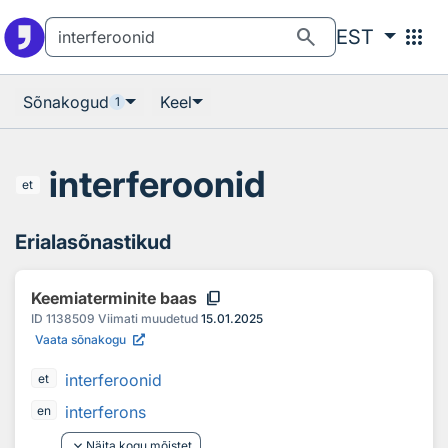
Otsingu juurde
Põhisisu juurde
search
apps
EST
Sõnakogud
Keel
1
interferoonid
et
Erialasõnastikud
content_copy
Keemiaterminite baas
ID
1138509
Viimati muudetud
15.01.2025
Vaata sõnakogu
interferoonid
et
interferons
en
keyboard_arrow_down
Näita kogu mõistet