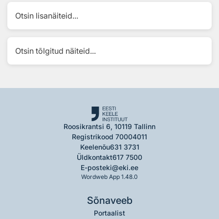
Otsin lisanäiteid...
Otsin tõlgitud näiteid...
Roosikrantsi 6, 10119 Tallinn
Registrikood 70004011
Keelenõu
631 3731
Üldkontakt
617 7500
E-post
eki@eki.ee
Wordweb App 1.48.0
Sõnaveeb
Portaalist