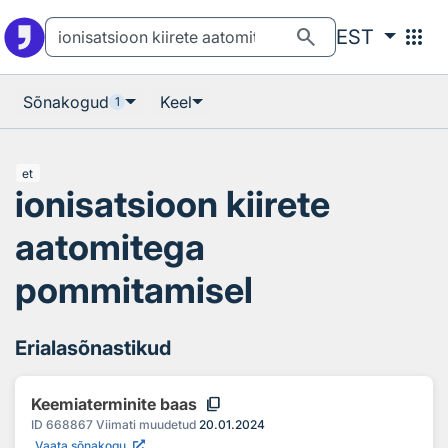
Otsingu juurde
Põhisisu juurde
search
apps
EST
Sõnakogud
Keel
1
et
ionisatsioon kiirete
aatomitega
pommitamisel
Erialasõnastikud
content_copy
Keemiaterminite baas
ID
668867
Viimati muudetud
20.01.2024
Vaata sõnakogu