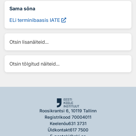
Sama sõna
ELi terminibaasis IATE
Otsin lisanäiteid...
Otsin tõlgitud näiteid...
Roosikrantsi 6, 10119 Tallinn
Registrikood 70004011
Keelenõu
631 3731
Üldkontakt
617 7500