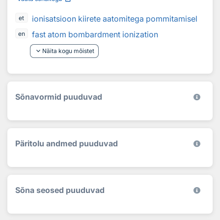
ionisatsioon kiirete aatomitega pommitamisel
et
fast atom bombardment ionization
en
keyboard_arrow_down
Näita kogu mõistet
Sõnavormid puuduvad
Päritolu andmed puuduvad
Sõna seosed puuduvad