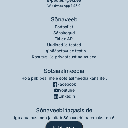
E-post
eki@eki.ee
Wordweb App 1.48.0
Sõnaveeb
Portaalist
Sõnakogud
Ekilex API
Uudised ja teated
Ligipääsetavuse teatis
Kasutus- ja privaatsustingimused
Sotsiaalmeedia
Hoia pilk peal meie sotsiaalmeedia kanalitel.
Facebook
Youtube
LinkedIn
Sõnaveebi tagasiside
Iga arvamus loeb ja aitab Sõnaveebi paremaks teha!
Kirjuta meile