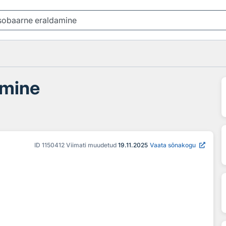
amine
ID
1150412
Viimati muudetud
19.11.2025
Vaata sõnakogu