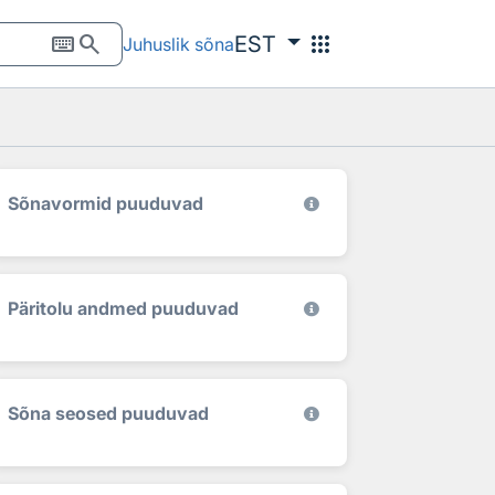
keyboard
search
apps
EST
Juhuslik sõna
Sõnavormid puuduvad
Päritolu andmed puuduvad
Sõna seosed puuduvad