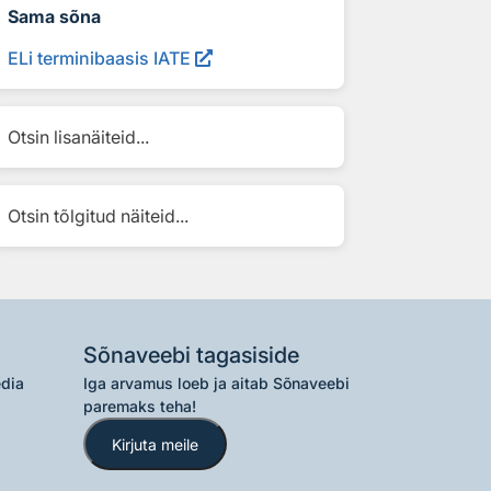
Sama sõna
ELi terminibaasis IATE
Otsin lisanäiteid...
Otsin tõlgitud näiteid...
Sõnaveebi tagasiside
edia
Iga arvamus loeb ja aitab Sõnaveebi
paremaks teha!
Kirjuta meile