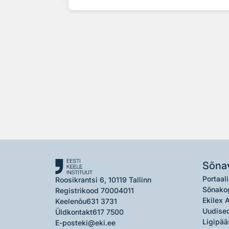
Sõna
Portaali
Roosikrantsi 6, 10119 Tallinn
Sõnako
Registrikood 70004011
Ekilex 
Keelenõu
631 3731
Uudised
Üldkontakt
617 7500
Ligipää
E-post
eki@eki.ee