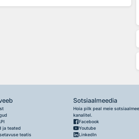
veeb
Sotsiaalmeedia
st
Hoia pilk peal meie sotsiaalme
gud
kanalitel.
API
Facebook
 ja teated
Youtube
setavuse teatis
LinkedIn