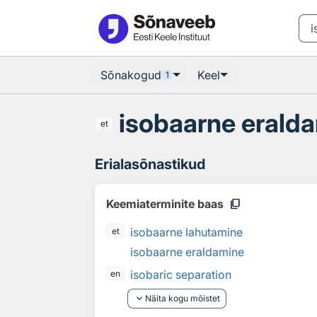
Otsingu juurde
Põhisisu juurde
Sõnakogud
Keel
1
isobaarne erald
et
Erialasõnastikud
content_copy
Keemiaterminite baas
isobaarne lahutamine
et
isobaarne eraldamine
isobaric separation
en
keyboard_arrow_down
Näita kogu mõistet