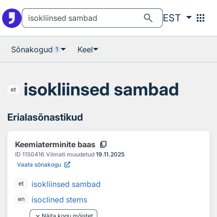
Otsingu juurde
Põhisisu juurde
search
apps
EST
Sõnakogud
Keel
1
isokliinsed sambad
et
Erialasõnastikud
content_copy
Keemiaterminite baas
ID
1150416
Viimati muudetud
19.11.2025
Vaata sõnakogu
isokliinsed sambad
et
isoclined stems
en
keyboard_arrow_down
Näita kogu mõistet