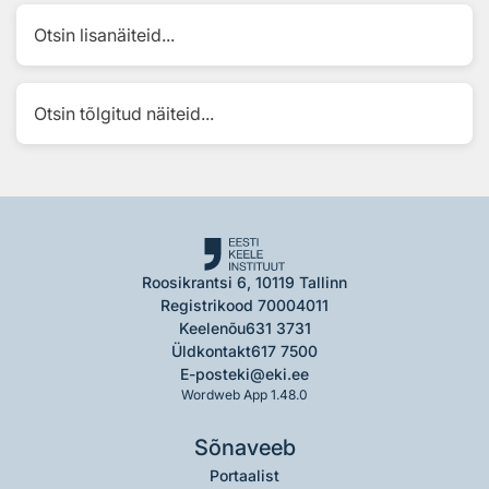
Otsin lisanäiteid...
Otsin tõlgitud näiteid...
Roosikrantsi 6, 10119 Tallinn
Registrikood 70004011
Keelenõu
631 3731
Üldkontakt
617 7500
E-post
eki@eki.ee
Wordweb App 1.48.0
Sõnaveeb
Portaalist