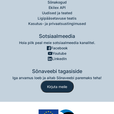
Sõnakogud
Ekilex API
Uudised ja teated
Ligipääsetavuse teatis
Kasutus- ja privaatsustingimused
Sotsiaalmeedia
Hoia pilk peal meie sotsiaalmeedia kanalitel.
Facebook
Youtube
LinkedIn
Sõnaveebi tagasiside
Iga arvamus loeb ja aitab Sõnaveebi paremaks teha!
Kirjuta meile