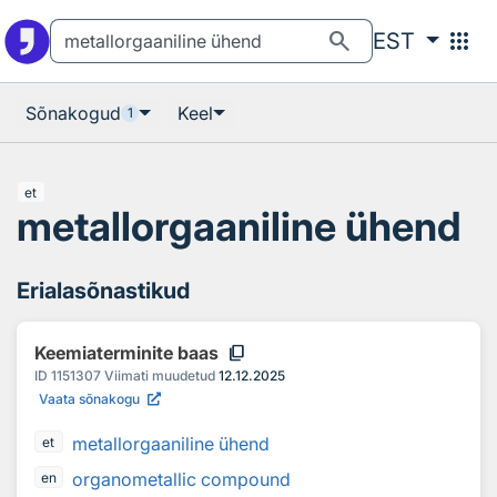
Otsingu juurde
Põhisisu juurde
search
apps
EST
Sõnakogud
Keel
1
et
metallorgaaniline ühend
Erialasõnastikud
content_copy
Keemiaterminite baas
ID
1151307
Viimati muudetud
12.12.2025
Vaata sõnakogu
metallorgaaniline ühend
et
organometallic compound
en