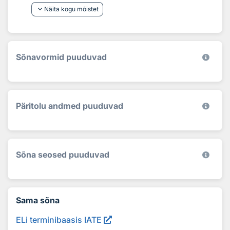
keyboard_arrow_down
Näita kogu mõistet
Sõnavormid puuduvad
Päritolu andmed puuduvad
Sõna seosed puuduvad
Sama sõna
ELi terminibaasis IATE