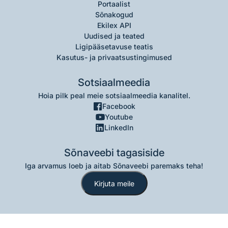
Portaalist
Sõnakogud
Ekilex API
Uudised ja teated
Ligipääsetavuse teatis
Kasutus- ja privaatsustingimused
Sotsiaalmeedia
Hoia pilk peal meie sotsiaalmeedia kanalitel.
Facebook
Youtube
LinkedIn
Sõnaveebi tagasiside
Iga arvamus loeb ja aitab Sõnaveebi paremaks teha!
Kirjuta meile