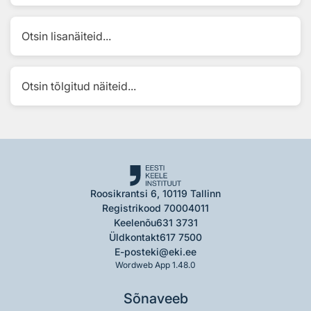
Otsin lisanäiteid...
Otsin tõlgitud näiteid...
Roosikrantsi 6, 10119 Tallinn
Registrikood 70004011
Keelenõu
631 3731
Üldkontakt
617 7500
E-post
eki@eki.ee
Wordweb App 1.48.0
Sõnaveeb