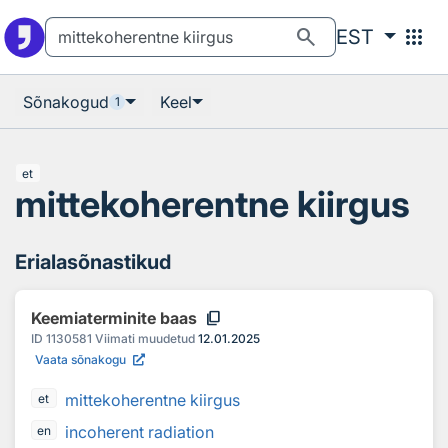
Otsingu juurde
Põhisisu juurde
search
apps
EST
Sõnakogud
Keel
1
et
mittekoherentne kiirgus
Erialasõnastikud
content_copy
Keemiaterminite baas
ID
1130581
Viimati muudetud
12.01.2025
Vaata sõnakogu
mittekoherentne kiirgus
et
incoherent radiation
en