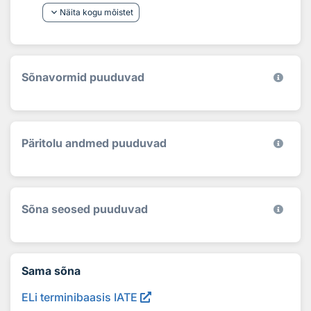
keyboard_arrow_down
Näita kogu mõistet
Sõnavormid puuduvad
Päritolu andmed puuduvad
Sõna seosed puuduvad
Sama sõna
ELi terminibaasis IATE