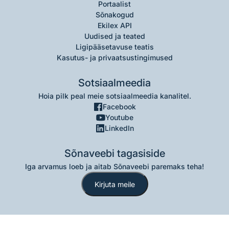
Portaalist
Sõnakogud
Ekilex API
Uudised ja teated
Ligipääsetavuse teatis
Kasutus- ja privaatsustingimused
Sotsiaalmeedia
Hoia pilk peal meie sotsiaalmeedia kanalitel.
Facebook
Youtube
LinkedIn
Sõnaveebi tagasiside
Iga arvamus loeb ja aitab Sõnaveebi paremaks teha!
Kirjuta meile