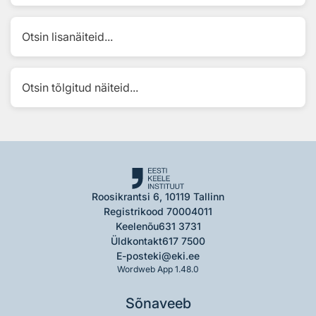
Otsin lisanäiteid...
Otsin tõlgitud näiteid...
Roosikrantsi 6, 10119 Tallinn
Registrikood 70004011
Keelenõu
631 3731
Üldkontakt
617 7500
E-post
eki@eki.ee
Wordweb App 1.48.0
Sõnaveeb