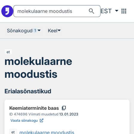
Otsingu juurde
Põhisisu juurde
search
apps
EST
Sõnakogud
Keel
1
et
molekulaarne
moodustis
Erialasõnastikud
content_copy
Keemiaterminite baas
ID
474696
Viimati muudetud
13.01.2023
Vaata sõnakogu
molekulaarne moodustis
et