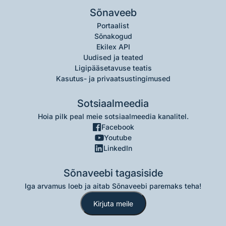
Sõnaveeb
Portaalist
Sõnakogud
Ekilex API
Uudised ja teated
Ligipääsetavuse teatis
Kasutus- ja privaatsustingimused
Sotsiaalmeedia
Hoia pilk peal meie sotsiaalmeedia kanalitel.
Facebook
Youtube
LinkedIn
Sõnaveebi tagasiside
Iga arvamus loeb ja aitab Sõnaveebi paremaks teha!
Kirjuta meile