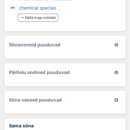
chemical species
en
keyboard_arrow_down
Näita kogu mõistet
Sõnavormid puuduvad
Päritolu andmed puuduvad
Sõna seosed puuduvad
Sama sõna