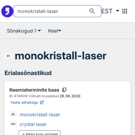
Otsingu juurde
Põhisisu juurde
search
apps
EST
Sõnakogud
Keel
1
monokristall-laser
et
Erialasõnastikud
content_copy
Keemiaterminite baas
ID
474609
Viimati muudetud
29.06.2020
Vaata sõnakogu
monokristall-laser
et
crystal laser
en
keyboard_arrow_down
Näita kogu mõistet