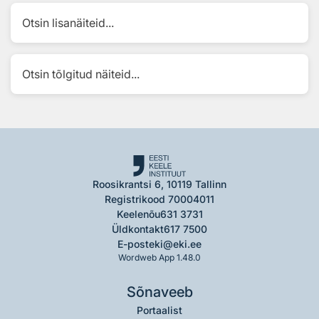
Otsin lisanäiteid...
Otsin tõlgitud näiteid...
Roosikrantsi 6, 10119 Tallinn
Registrikood 70004011
Keelenõu
631 3731
Üldkontakt
617 7500
E-post
eki@eki.ee
Wordweb App 1.48.0
Sõnaveeb
Portaalist