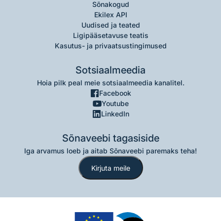
Sõnakogud
Ekilex API
Uudised ja teated
Ligipääsetavuse teatis
Kasutus- ja privaatsustingimused
Sotsiaalmeedia
Hoia pilk peal meie sotsiaalmeedia kanalitel.
Facebook
Youtube
LinkedIn
Sõnaveebi tagasiside
Iga arvamus loeb ja aitab Sõnaveebi paremaks teha!
Kirjuta meile