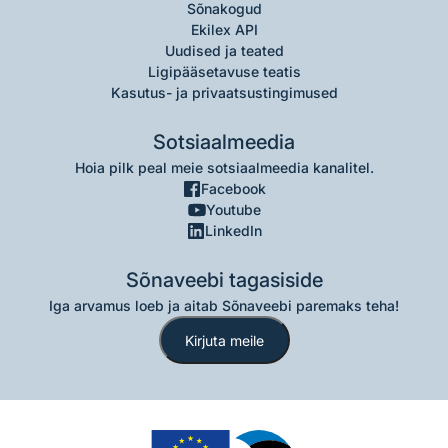
Sõnakogud
Ekilex API
Uudised ja teated
Ligipääsetavuse teatis
Kasutus- ja privaatsustingimused
Sotsiaalmeedia
Hoia pilk peal meie sotsiaalmeedia kanalitel.
Facebook
Youtube
LinkedIn
Sõnaveebi tagasiside
Iga arvamus loeb ja aitab Sõnaveebi paremaks teha!
Kirjuta meile