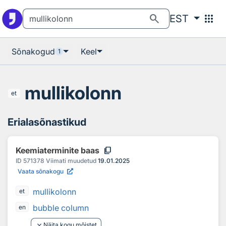
Otsingu juurde
Põhisisu juurde
search
apps
EST
Sõnakogud
Keel
1
mullikolonn
et
Erialasõnastikud
content_copy
Keemiaterminite baas
ID
571378
Viimati muudetud
19.01.2025
Vaata sõnakogu
mullikolonn
et
bubble column
en
keyboard_arrow_down
Näita kogu mõistet