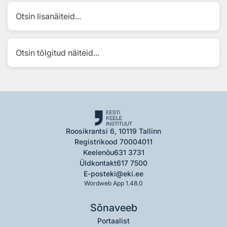
Otsin lisanäiteid...
Otsin tõlgitud näiteid...
Roosikrantsi 6, 10119 Tallinn
Registrikood 70004011
Keelenõu
631 3731
Üldkontakt
617 7500
E-post
eki@eki.ee
Wordweb App 1.48.0
Sõnaveeb
Portaalist