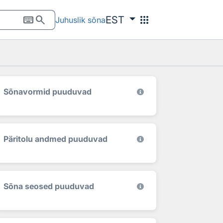
keyboard
search
apps
EST
Juhuslik sõna
Sõnavormid puuduvad
Päritolu andmed puuduvad
Sõna seosed puuduvad