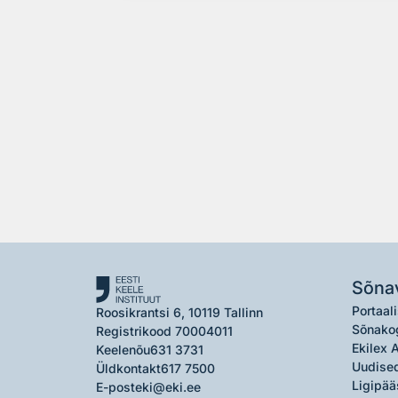
Sõna
Portaali
Roosikrantsi 6, 10119 Tallinn
Sõnako
Registrikood 70004011
Ekilex 
Keelenõu
631 3731
Uudised
Üldkontakt
617 7500
Ligipää
E-post
eki@eki.ee