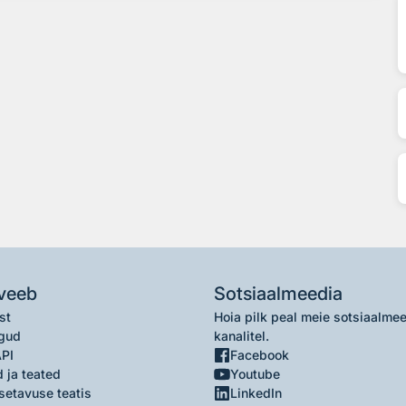
veeb
Sotsiaalmeedia
st
Hoia pilk peal meie sotsiaalme
gud
kanalitel.
API
Facebook
 ja teated
Youtube
setavuse teatis
LinkedIn