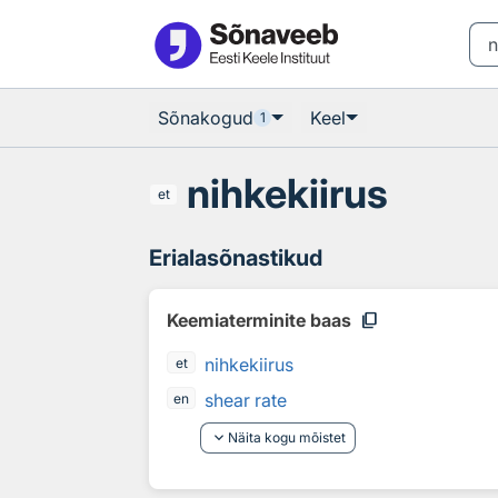
Otsingu juurde
Põhisisu juurde
Sõnakogud
Keel
1
nihkekiirus
et
Erialasõnastikud
content_copy
Keemiaterminite baas
nihkekiirus
et
shear rate
en
keyboard_arrow_down
Näita kogu mõistet