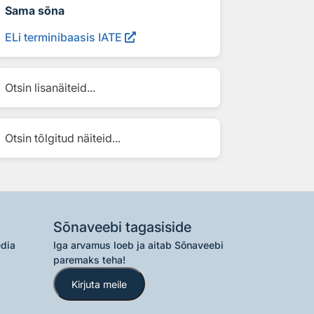
Sama sõna
ELi terminibaasis IATE
Otsin lisanäiteid...
Otsin tõlgitud näiteid...
Sõnaveebi tagasiside
edia
Iga arvamus loeb ja aitab Sõnaveebi
paremaks teha!
Kirjuta meile