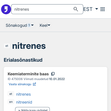
Otsingu juurde
Põhisisu juurde
search
apps
EST
Sõnakogud
Keel
1
nitrenes
et
Erialasõnastikud
content_copy
Keemiaterminite baas
ID
475006
Viimati muudetud
10.01.2022
Vaata sõnakogu
nitrenes
et
nitreenid
en
keyboard_arrow_down
Näita kogu mõistet