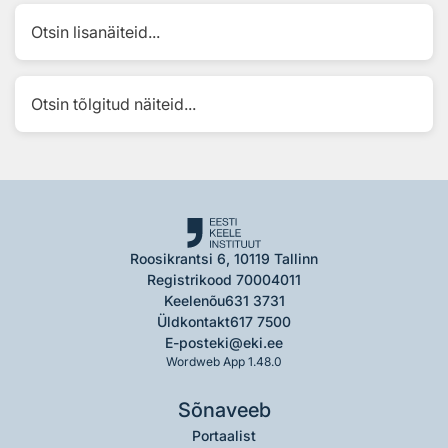
Otsin lisanäiteid...
Otsin tõlgitud näiteid...
Roosikrantsi 6, 10119 Tallinn
Registrikood 70004011
Keelenõu
631 3731
Üldkontakt
617 7500
E-post
eki@eki.ee
Wordweb App 1.48.0
Sõnaveeb
Portaalist