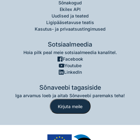
Sõnakogud
Ekilex API
Uudised ja teated
Ligipääsetavuse teatis
Kasutus- ja privaatsustingimused
Sotsiaalmeedia
Hoia pilk peal meie sotsiaalmeedia kanalitel.
Facebook
Youtube
LinkedIn
Sõnaveebi tagasiside
Iga arvamus loeb ja aitab Sõnaveebi paremaks teha!
Kirjuta meile