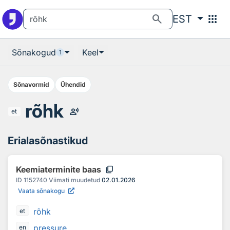
Otsingu juurde
Põhisisu juurde
search
apps
EST
Sõnakogud
Keel
1
Sõnavormid
Ühendid
rõhk
record_voice_over
et
Erialasõnastikud
content_copy
Keemiaterminite baas
ID
1152740
Viimati muudetud
02.01.2026
Vaata sõnakogu
rõhk
et
pressure
en