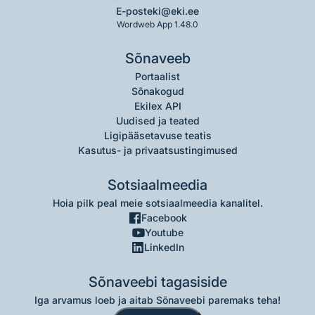
E-post
eki@eki.ee
Wordweb App 1.48.0
Sõnaveeb
Portaalist
Sõnakogud
Ekilex API
Uudised ja teated
Ligipääsetavuse teatis
Kasutus- ja privaatsustingimused
Sotsiaalmeedia
Hoia pilk peal meie sotsiaalmeedia kanalitel.
Facebook
Youtube
LinkedIn
Sõnaveebi tagasiside
Iga arvamus loeb ja aitab Sõnaveebi paremaks teha!