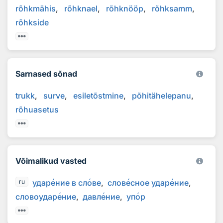
rõhkmähis
rõhknael
rõhknööp
rõhksamm
rõhkside
Sarnased sõnad
trukk
surve
esiletõstmine
põhitähelepanu
rõhuasetus
Võimalikud vasted
удар
е
ние в сл
о
ве
слов
е
сное удар
е
ние
ru
словоудар
е
ние
давл
е
ние
уп
о
р