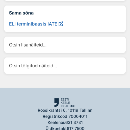
Sama sõna
ELi terminibaasis IATE
Otsin lisanäiteid...
Otsin tõlgitud näiteid...
Roosikrantsi 6, 10119 Tallinn
Registrikood 70004011
Keelenõu
631 3731
Üldkontakt
617 7500