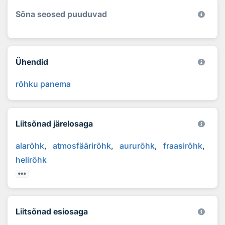
Sõna seosed puuduvad
Ühendid
rõhku panema
Liitsõnad järelosaga
alarõhk
atmosfäärirõhk
aururõhk
fraasirõhk
helirõhk
Liitsõnad esiosaga