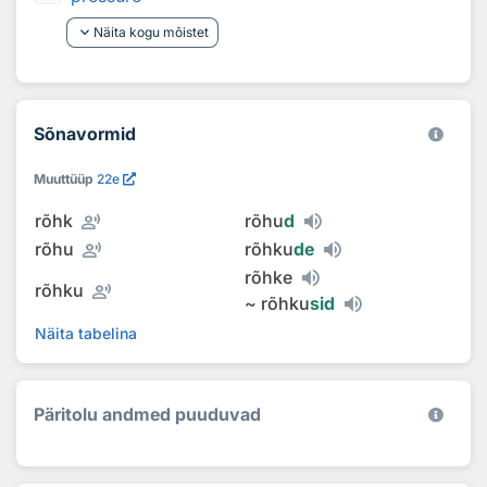
keyboard_arrow_down
Näita kogu mõistet
Sõnavormid
Muuttüüp
22e
record_voice_over
rõhk
rõhu
d
record_voice_over
rõhu
rõhku
de
rõhke
record_voice_over
rõhku
~
rõhku
sid
Näita tabelina
Päritolu andmed puuduvad