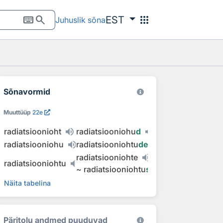
keyboard
search
apps
EST
Juhuslik sõna
Sõnavormid
Muuttüüp
22e
radiatsioonioht
radiatsiooniohu
d
radiatsiooniohu
radiatsiooniohtu
de
radiatsiooniohte
radiatsiooniohtu
~
radiatsiooniohtu
sid
Näita tabelina
Päritolu andmed puuduvad