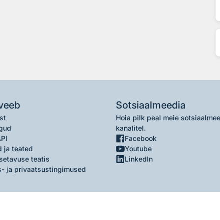
veeb
Sotsiaalmeedia
st
Hoia pilk peal meie sotsiaalme
gud
kanalitel.
API
Facebook
 ja teated
Youtube
setavuse teatis
LinkedIn
- ja privaatsustingimused