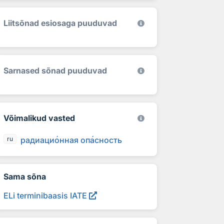
Liitsõnad esiosaga puuduvad
Sarnased sõnad puuduvad
Võimalikud vasted
радиаци
о
нная оп
а
сность
ru
Sama sõna
ELi terminibaasis IATE