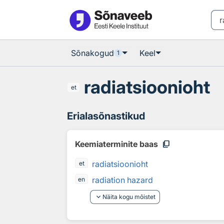
Otsingu juurde
Põhisisu juurde
Sõnakogud
Keel
1
radiatsioonioht
et
Erialasõnastikud
content_copy
Keemiaterminite baas
radiatsioonioht
et
radiation hazard
en
keyboard_arrow_down
Näita kogu mõistet