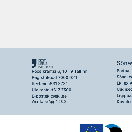
Sõna
Portaali
Roosikrantsi 6, 10119 Tallinn
Sõnako
Registrikood 70004011
Ekilex 
Keelenõu
631 3731
Uudised
Üldkontakt
617 7500
Ligipää
E-post
eki@eki.ee
Kasutus
Wordweb App 1.48.0