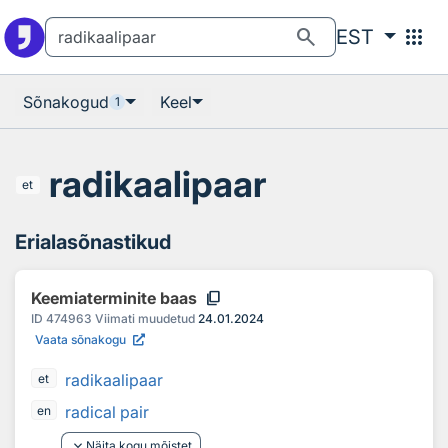
Otsingu juurde
Põhisisu juurde
search
apps
EST
Sõnakogud
Keel
1
radikaalipaar
et
Erialasõnastikud
content_copy
Keemiaterminite baas
ID
474963
Viimati muudetud
24.01.2024
Vaata sõnakogu
radikaalipaar
et
radical pair
en
keyboard_arrow_down
Näita kogu mõistet