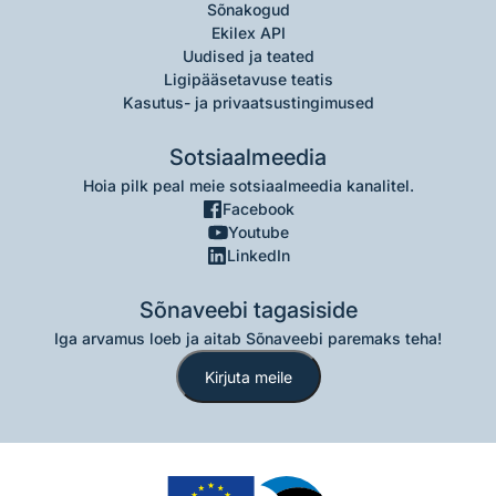
Sõnakogud
Ekilex API
Uudised ja teated
Ligipääsetavuse teatis
Kasutus- ja privaatsustingimused
Sotsiaalmeedia
Hoia pilk peal meie sotsiaalmeedia kanalitel.
Facebook
Youtube
LinkedIn
Sõnaveebi tagasiside
Iga arvamus loeb ja aitab Sõnaveebi paremaks teha!
Kirjuta meile