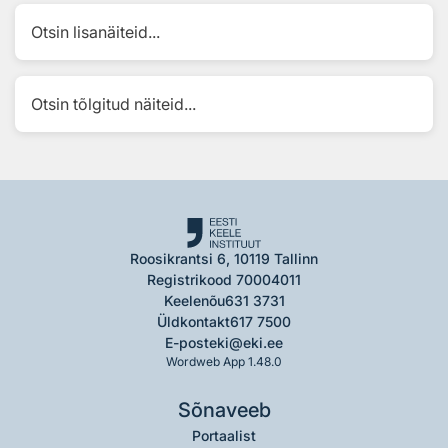
Otsin lisanäiteid...
Otsin tõlgitud näiteid...
Roosikrantsi 6, 10119 Tallinn
Registrikood 70004011
Keelenõu
631 3731
Üldkontakt
617 7500
E-post
eki@eki.ee
Wordweb App 1.48.0
Sõnaveeb
Portaalist