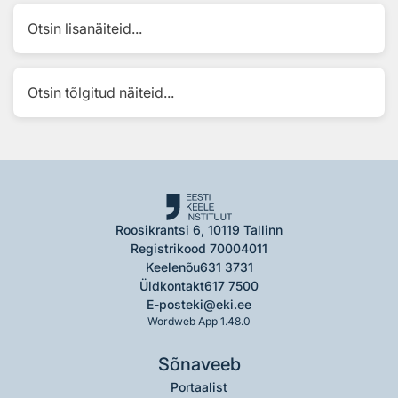
Otsin lisanäiteid...
Otsin tõlgitud näiteid...
Roosikrantsi 6, 10119 Tallinn
Registrikood 70004011
Keelenõu
631 3731
Üldkontakt
617 7500
E-post
eki@eki.ee
Wordweb App 1.48.0
Sõnaveeb
Portaalist