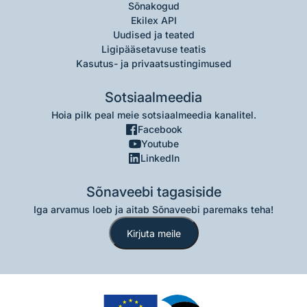
Sõnakogud
Ekilex API
Uudised ja teated
Ligipääsetavuse teatis
Kasutus- ja privaatsustingimused
Sotsiaalmeedia
Hoia pilk peal meie sotsiaalmeedia kanalitel.
Facebook
Youtube
LinkedIn
Sõnaveebi tagasiside
Iga arvamus loeb ja aitab Sõnaveebi paremaks teha!
Kirjuta meile