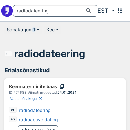
Otsingu juurde
Põhisisu juurde
search
apps
EST
Sõnakogud
Keel
1
radiodateering
et
Erialasõnastikud
content_copy
Keemiaterminite baas
ID
474683
Viimati muudetud
24.01.2024
Vaata sõnakogu
radiodateering
et
radioactive dating
en
keyboard_arrow_down
Näita kogu mõistet