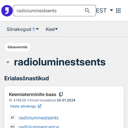
Otsingu juurde
Põhisisu juurde
search
apps
EST
Sõnakogud
Keel
1
Sõnavormid
radioluminestsents
et
Erialasõnastikud
content_copy
Keemiaterminite baas
ID
474636
Viimati muudetud
24.01.2024
Vaata sõnakogu
radioluminestsents
et
radioluminescence
en