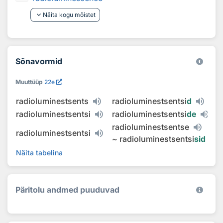
keyboard_arrow_down
Näita kogu mõistet
Sõnavormid
Muuttüüp
22e
radioluminestsents
radioluminestsentsi
d
radioluminestsentsi
radioluminestsentsi
de
radioluminestsentse
radioluminestsentsi
~
radioluminestsentsi
sid
Näita tabelina
Päritolu andmed puuduvad