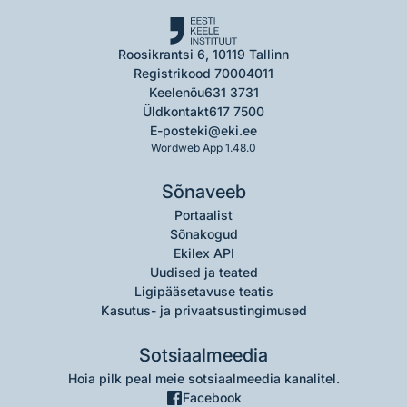
Roosikrantsi 6, 10119 Tallinn
Registrikood 70004011
Keelenõu
631 3731
Üldkontakt
617 7500
E-post
eki@eki.ee
Wordweb App 1.48.0
Sõnaveeb
Portaalist
Sõnakogud
Ekilex API
Uudised ja teated
Ligipääsetavuse teatis
Kasutus- ja privaatsustingimused
Sotsiaalmeedia
Hoia pilk peal meie sotsiaalmeedia kanalitel.
Facebook