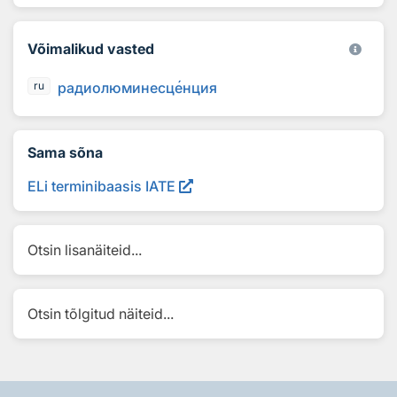
Võimalikud vasted
радиолюминесц
е
нция
ru
Sama sõna
ELi terminibaasis IATE
Otsin lisanäiteid...
Otsin tõlgitud näiteid...