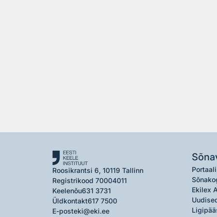
Sõna
Portaali
Roosikrantsi 6, 10119 Tallinn
Sõnako
Registrikood 70004011
Ekilex 
Keelenõu
631 3731
Uudised
Üldkontakt
617 7500
Ligipää
E-post
eki@eki.ee