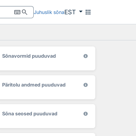
keyboard
search
apps
EST
Juhuslik sõna
Sõnavormid puuduvad
Päritolu andmed puuduvad
Sõna seosed puuduvad