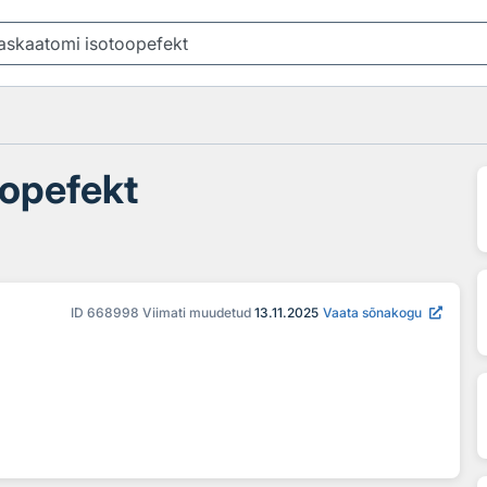
oopefekt
ID
668998
Viimati muudetud
13.11.2025
Vaata sõnakogu