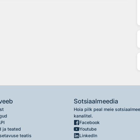
veeb
Sotsiaalmeedia
st
Hoia pilk peal meie sotsiaalme
gud
kanalitel.
API
Facebook
 ja teated
Youtube
setavuse teatis
LinkedIn