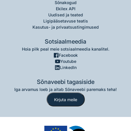
Sõnakogud
Ekilex API
Uudised ja teated
Ligipääsetavuse teatis
Kasutus- ja privaatsustingimused
Sotsiaalmeedia
Hoia pilk peal meie sotsiaalmeedia kanalitel.
Facebook
Youtube
LinkedIn
Sõnaveebi tagasiside
Iga arvamus loeb ja aitab Sõnaveebi paremaks teha!
Kirjuta meile