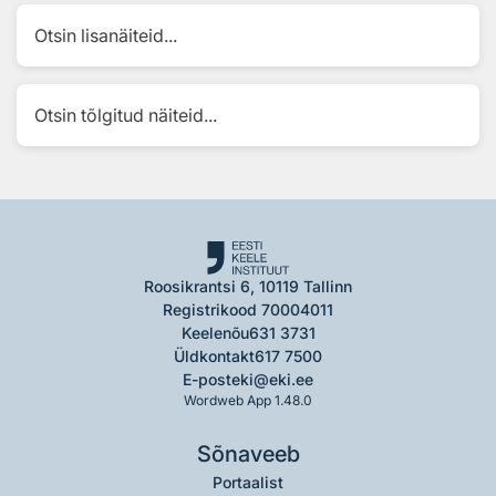
Otsin lisanäiteid...
Otsin tõlgitud näiteid...
Roosikrantsi 6, 10119 Tallinn
Registrikood 70004011
Keelenõu
631 3731
Üldkontakt
617 7500
E-post
eki@eki.ee
Wordweb App 1.48.0
Sõnaveeb
Portaalist