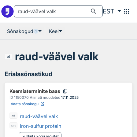
Otsingu juurde
Põhisisu juurde
search
apps
EST
Sõnakogud
Keel
1
raud-väävel valk
et
Erialasõnastikud
content_copy
Keemiaterminite baas
ID
1150370
Viimati muudetud
17.11.2025
Vaata sõnakogu
raud-väävel valk
et
iron-sulfur protein
en
keyboard_arrow_down
Näita kogu mõistet