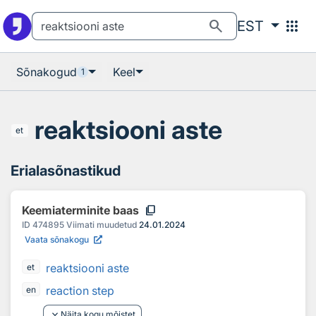
Otsingu juurde
Põhisisu juurde
search
apps
EST
Sõnakogud
Keel
1
reaktsiooni aste
et
Erialasõnastikud
content_copy
Keemiaterminite baas
ID
474895
Viimati muudetud
24.01.2024
Vaata sõnakogu
reaktsiooni aste
et
reaction step
en
keyboard_arrow_down
Näita kogu mõistet