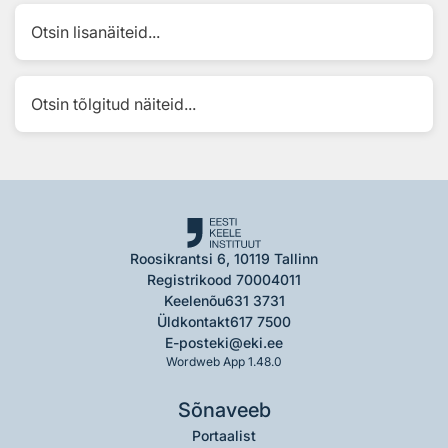
Otsin lisanäiteid...
Otsin tõlgitud näiteid...
Roosikrantsi 6, 10119 Tallinn
Registrikood 70004011
Keelenõu
631 3731
Üldkontakt
617 7500
E-post
eki@eki.ee
Wordweb App 1.48.0
Sõnaveeb
Portaalist