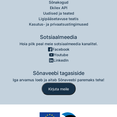
Sõnakogud
Ekilex API
Uudised ja teated
Ligipääsetavuse teatis
Kasutus- ja privaatsustingimused
Sotsiaalmeedia
Hoia pilk peal meie sotsiaalmeedia kanalitel.
Facebook
Youtube
LinkedIn
Sõnaveebi tagasiside
Iga arvamus loeb ja aitab Sõnaveebi paremaks teha!
Kirjuta meile