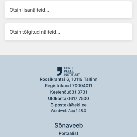
Otsin lisanäiteid...
Otsin tõlgitud näiteid...
Roosikrantsi 6, 10119 Tallinn
Registrikood 70004011
Keelenõu
631 3731
Üldkontakt
617 7500
E-post
eki@eki.ee
Wordweb App 1.48.0
Sõnaveeb
Portaalist