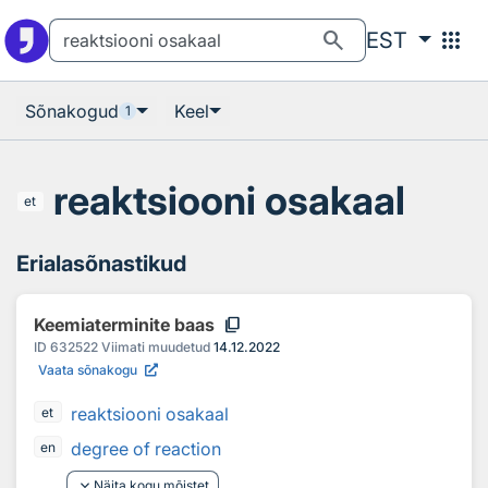
Otsingu juurde
Põhisisu juurde
search
apps
EST
Sõnakogud
Keel
1
reaktsiooni osakaal
et
Erialasõnastikud
content_copy
Keemiaterminite baas
ID
632522
Viimati muudetud
14.12.2022
Vaata sõnakogu
reaktsiooni osakaal
et
degree of reaction
en
keyboard_arrow_down
Näita kogu mõistet