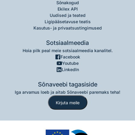
Sõnakogud
Ekilex API
Uudised ja teated
Ligipääsetavuse teatis
Kasutus- ja privaatsustingimused
Sotsiaalmeedia
Hoia pilk peal meie sotsiaalmeedia kanalitel.
Facebook
Youtube
LinkedIn
Sõnaveebi tagasiside
Iga arvamus loeb ja aitab Sõnaveebi paremaks teha!
Kirjuta meile