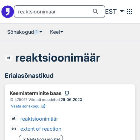
Otsingu juurde
Põhisisu juurde
search
apps
EST
Sõnakogud
Keel
1
reaktsioonimäär
et
Erialasõnastikud
content_copy
Keemiaterminite baas
ID
475017
Viimati muudetud
29.06.2020
Vaata sõnakogu
reaktsioonimäär
et
extent of reaction
en
keyboard_arrow_down
Näita kogu mõistet