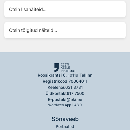
Otsin lisanäiteid...
Otsin tõlgitud näiteid...
Roosikrantsi 6, 10119 Tallinn
Registrikood 70004011
Keelenõu
631 3731
Üldkontakt
617 7500
E-post
eki@eki.ee
Wordweb App 1.48.0
Sõnaveeb
Portaalist