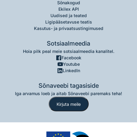
Sõnakogud
Ekilex API
Uudised ja teated
Ligipääsetavuse teatis
Kasutus- ja privaatsustingimused
Sotsiaalmeedia
Hoia pilk peal meie sotsiaalmeedia kanalitel.
Facebook
Youtube
LinkedIn
Sõnaveebi tagasiside
Iga arvamus loeb ja aitab Sõnaveebi paremaks teha!
Kirjuta meile