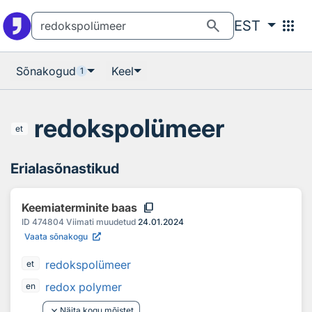
Otsingu juurde
Põhisisu juurde
search
apps
EST
Sõnakogud
Keel
1
redokspolümeer
et
Erialasõnastikud
content_copy
Keemiaterminite baas
ID
474804
Viimati muudetud
24.01.2024
Vaata sõnakogu
redokspolümeer
et
redox polymer
en
keyboard_arrow_down
Näita kogu mõistet