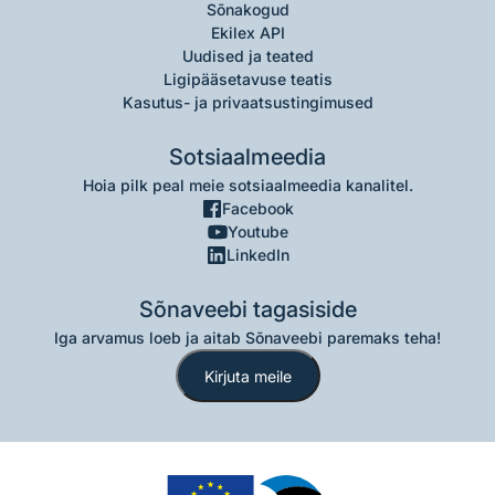
Sõnakogud
Ekilex API
Uudised ja teated
Ligipääsetavuse teatis
Kasutus- ja privaatsustingimused
Sotsiaalmeedia
Hoia pilk peal meie sotsiaalmeedia kanalitel.
Facebook
Youtube
LinkedIn
Sõnaveebi tagasiside
Iga arvamus loeb ja aitab Sõnaveebi paremaks teha!
Kirjuta meile