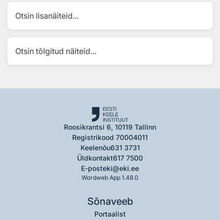
Otsin lisanäiteid...
Otsin tõlgitud näiteid...
Roosikrantsi 6, 10119 Tallinn
Registrikood 70004011
Keelenõu
631 3731
Üldkontakt
617 7500
E-post
eki@eki.ee
Wordweb App 1.48.0
Sõnaveeb
Portaalist