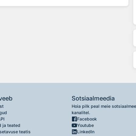
veeb
Sotsiaalmeedia
st
Hoia pilk peal meie sotsiaalme
gud
kanalitel.
API
Facebook
 ja teated
Youtube
setavuse teatis
LinkedIn