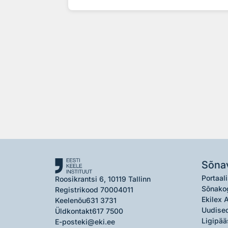
Sõna
Portaali
Roosikrantsi 6, 10119 Tallinn
Sõnako
Registrikood 70004011
Ekilex 
Keelenõu
631 3731
Uudised
Üldkontakt
617 7500
Ligipää
E-post
eki@eki.ee