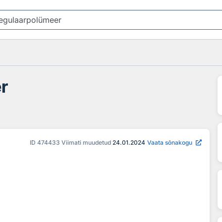
r
ID
474433
Viimati muudetud
24.01.2024
Vaata sõnakogu