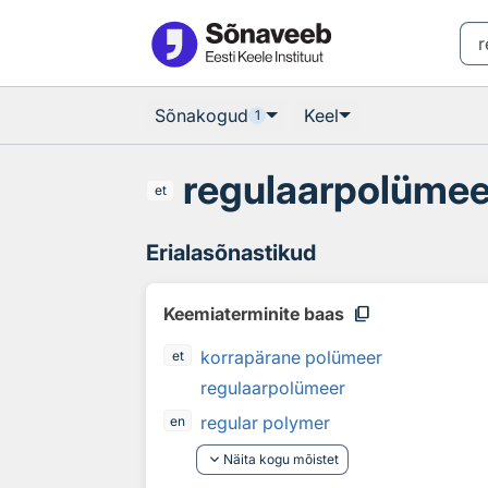
Otsingu juurde
Põhisisu juurde
Sõnakogud
Keel
1
regulaarpolümee
et
Erialasõnastikud
content_copy
Keemiaterminite baas
korrapärane polümeer
et
regulaarpolümeer
regular polymer
en
keyboard_arrow_down
Näita kogu mõistet