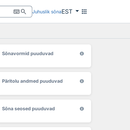
keyboard
search
apps
EST
Juhuslik sõna
Sõnavormid puuduvad
Päritolu andmed puuduvad
Sõna seosed puuduvad