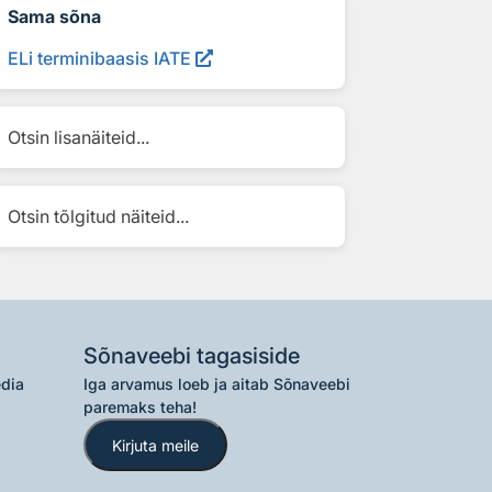
Sama sõna
ELi terminibaasis IATE
Otsin lisanäiteid...
Otsin tõlgitud näiteid...
Sõnaveebi tagasiside
edia
Iga arvamus loeb ja aitab Sõnaveebi
paremaks teha!
Kirjuta meile