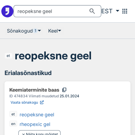
Otsingu juurde
Põhisisu juurde
search
apps
EST
Sõnakogud
Keel
1
reopeksne geel
et
Erialasõnastikud
content_copy
Keemiaterminite baas
ID
474834
Viimati muudetud
25.01.2024
Vaata sõnakogu
reopeksne geel
et
rheopexic gel
en
keyboard_arrow_down
Näita kogu mõistet