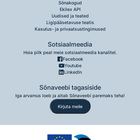
Sõnakogud
Ekilex API
Uudised ja teated
Ligipääsetavuse teatis
Kasutus- ja privaatsustingimused
Sotsiaalmeedia
Hoia pilk peal meie sotsiaalmeedia kanalitel.
Facebook
Youtube
LinkedIn
Sõnaveebi tagasiside
Iga arvamus loeb ja aitab Sõnaveebi paremaks teha!
Kirjuta meile