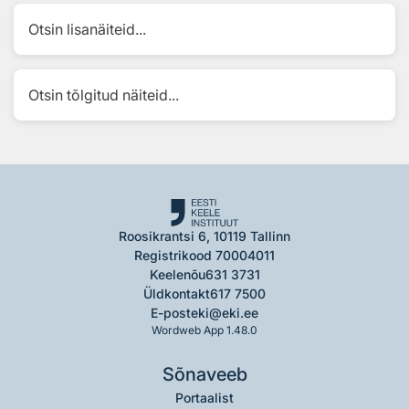
Otsin lisanäiteid...
Otsin tõlgitud näiteid...
Roosikrantsi 6, 10119 Tallinn
Registrikood 70004011
Keelenõu
631 3731
Üldkontakt
617 7500
E-post
eki@eki.ee
Wordweb App 1.48.0
Sõnaveeb
Portaalist