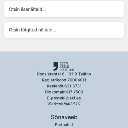
Otsin lisanäiteid...
Otsin tõlgitud näiteid...
Roosikrantsi 6, 10119 Tallinn
Registrikood 70004011
Keelenõu
631 3731
Üldkontakt
617 7500
E-post
eki@eki.ee
Wordweb App 1.48.0
Sõnaveeb
Portaalist