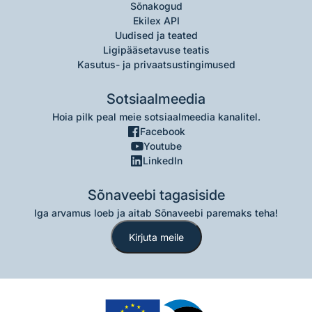
Sõnakogud
Ekilex API
Uudised ja teated
Ligipääsetavuse teatis
Kasutus- ja privaatsustingimused
Sotsiaalmeedia
Hoia pilk peal meie sotsiaalmeedia kanalitel.
Facebook
Youtube
LinkedIn
Sõnaveebi tagasiside
Iga arvamus loeb ja aitab Sõnaveebi paremaks teha!
Kirjuta meile