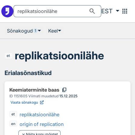
Otsingu juurde
Põhisisu juurde
search
apps
EST
Sõnakogud
Keel
1
replikatsioonilähe
et
Erialasõnastikud
content_copy
Keemiaterminite baas
ID
1151605
Viimati muudetud
15.12.2025
Vaata sõnakogu
replikatsioonilähe
et
origin of replication
en
keyboard_arrow_down
Näita kogu mõistet