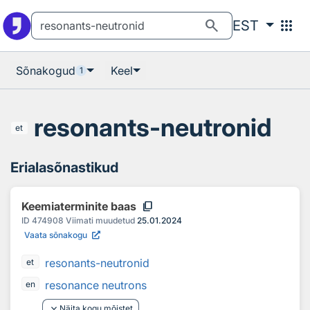
Otsingu juurde
Põhisisu juurde
search
apps
EST
Sõnakogud
Keel
1
resonants-neutronid
et
Erialasõnastikud
content_copy
Keemiaterminite baas
ID
474908
Viimati muudetud
25.01.2024
Vaata sõnakogu
resonants-neutronid
et
resonance neutrons
en
keyboard_arrow_down
Näita kogu mõistet