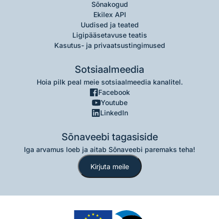
Sõnakogud
Ekilex API
Uudised ja teated
Ligipääsetavuse teatis
Kasutus- ja privaatsustingimused
Sotsiaalmeedia
Hoia pilk peal meie sotsiaalmeedia kanalitel.
Facebook
Youtube
LinkedIn
Sõnaveebi tagasiside
Iga arvamus loeb ja aitab Sõnaveebi paremaks teha!
Kirjuta meile