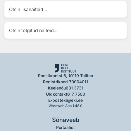
Otsin lisanäiteid...
Otsin tõlgitud näiteid...
Roosikrantsi 6, 10119 Tallinn
Registrikood 70004011
Keelenõu
631 3731
Üldkontakt
617 7500
E-post
eki@eki.ee
Wordweb App 1.48.0
Sõnaveeb
Portaalist