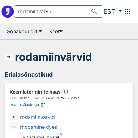
Otsingu juurde
Põhisisu juurde
search
apps
EST
Sõnakogud
Keel
1
rodamiinvärvid
et
Erialasõnastikud
content_copy
Keemiaterminite baas
ID
475012
Viimati muudetud
25.01.2024
Vaata sõnakogu
rodamiinvärvid
et
rhodamine dyes
en
keyboard_arrow_down
Näita kogu mõistet