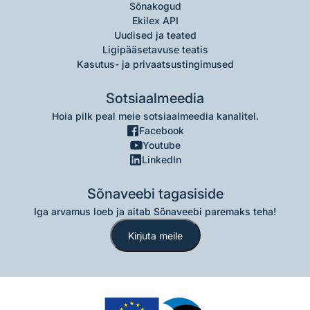
Sõnakogud
Ekilex API
Uudised ja teated
Ligipääsetavuse teatis
Kasutus- ja privaatsustingimused
Sotsiaalmeedia
Hoia pilk peal meie sotsiaalmeedia kanalitel.
Facebook
Youtube
LinkedIn
Sõnaveebi tagasiside
Iga arvamus loeb ja aitab Sõnaveebi paremaks teha!
Kirjuta meile