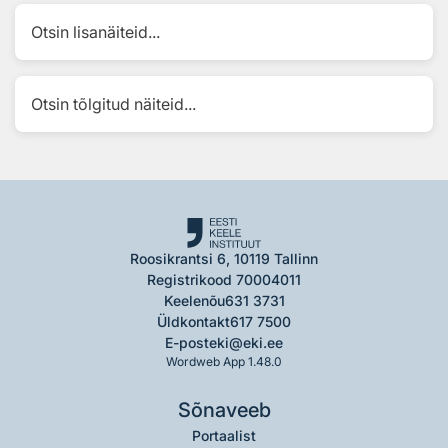
Otsin lisanäiteid...
Otsin tõlgitud näiteid...
Roosikrantsi 6, 10119 Tallinn
Registrikood 70004011
Keelenõu
631 3731
Üldkontakt
617 7500
E-post
eki@eki.ee
Wordweb App 1.48.0
Sõnaveeb
Portaalist