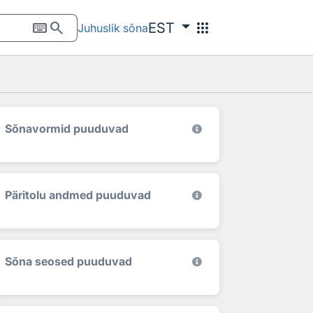
keyboard
search
apps
EST
Juhuslik sõna
Sõnavormid puuduvad
Päritolu andmed puuduvad
Sõna seosed puuduvad