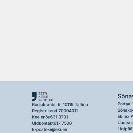
Sõna
Portaali
Roosikrantsi 6, 10119 Tallinn
Sõnako
Registrikood 70004011
Ekilex 
Keelenõu
631 3731
Uudised
Üldkontakt
617 7500
Ligipää
E-post
eki@eki.ee