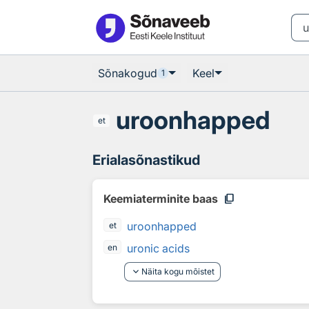
Otsingu juurde
Põhisisu juurde
Sõnakogud
Keel
1
uroonhapped
et
Erialasõnastikud
content_copy
Keemiaterminite baas
uroonhapped
et
uronic acids
en
keyboard_arrow_down
Näita kogu mõistet