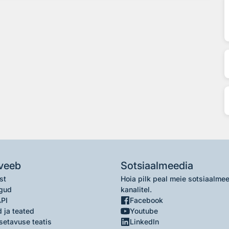
veeb
Sotsiaalmeedia
st
Hoia pilk peal meie sotsiaalme
gud
kanalitel.
API
Facebook
 ja teated
Youtube
setavuse teatis
LinkedIn