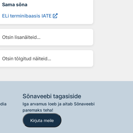
Sama sõna
ELi terminibaasis IATE
Otsin lisanäiteid...
Otsin tõlgitud näiteid...
Sõnaveebi tagasiside
edia
Iga arvamus loeb ja aitab Sõnaveebi
paremaks teha!
Kirjuta meile