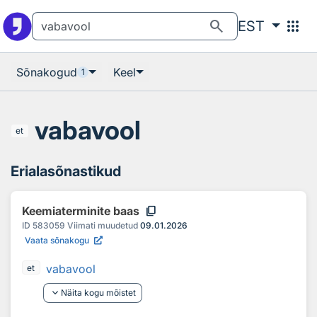
Otsingu juurde
Põhisisu juurde
search
apps
EST
Sõnakogud
Keel
1
vabavool
et
Erialasõnastikud
content_copy
Keemiaterminite baas
ID
583059
Viimati muudetud
09.01.2026
Vaata sõnakogu
vabavool
et
keyboard_arrow_down
Näita kogu mõistet