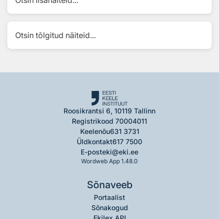
Otsin lisanäiteid...
Otsin tõlgitud näiteid...
Roosikrantsi 6, 10119 Tallinn
Registrikood 70004011
Keelenõu
631 3731
Üldkontakt
617 7500
E-post
eki@eki.ee
Wordweb App 1.48.0
Sõnaveeb
Portaalist
Sõnakogud
Ekilex API