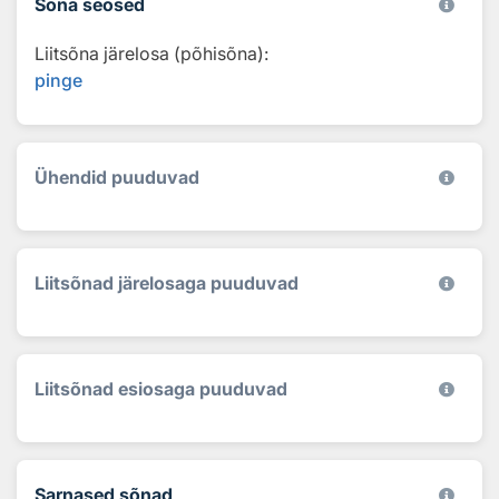
Sõna seosed
Liitsõna järelosa (põhisõna):
pinge
Ühendid puuduvad
Liitsõnad järelosaga puuduvad
Liitsõnad esiosaga puuduvad
Sarnased sõnad