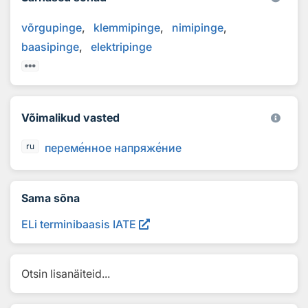
võrgupinge
klemmipinge
nimipinge
baasipinge
elektripinge
Võimalikud vasted
перем
е
нное напряж
е
ние
ru
Sama sõna
ELi terminibaasis IATE
Otsin lisanäiteid...