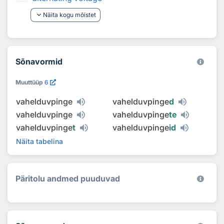
keyboard_arrow_down
Näita kogu mõistet
Sõnavormid
Muuttüüp
6
vahelduvpinge
vahelduvpinge
d
vahelduvpinge
vahelduvpinge
te
vahelduvpinge
t
vahelduvpinge
id
Näita tabelina
Päritolu andmed puuduvad