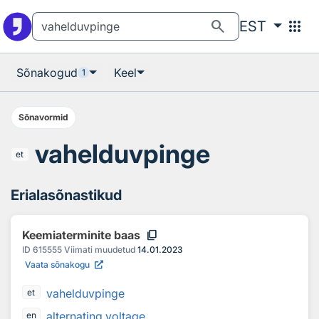
Otsingu juurde
Põhisisu juurde
search
apps
EST
Sõnakogud
Keel
1
Sõnavormid
vahelduvpinge
et
Erialasõnastikud
content_copy
Keemiaterminite baas
ID
615555
Viimati muudetud
14.01.2023
Vaata sõnakogu
vahelduvpinge
et
alternating voltage
en