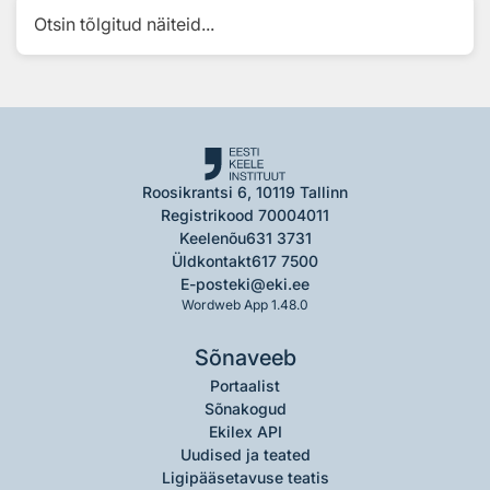
Otsin tõlgitud näiteid...
Roosikrantsi 6, 10119 Tallinn
Registrikood 70004011
Keelenõu
631 3731
Üldkontakt
617 7500
E-post
eki@eki.ee
Wordweb App 1.48.0
Sõnaveeb
Portaalist
Sõnakogud
Ekilex API
Uudised ja teated
Ligipääsetavuse teatis