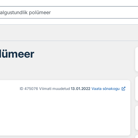
olümeer
ID
475076
Viimati muudetud
13.01.2022
Vaata sõnakogu