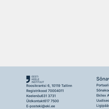
Sõna
Portaali
Roosikrantsi 6, 10119 Tallinn
Sõnako
Registrikood 70004011
Ekilex 
Keelenõu
631 3731
Uudised
Üldkontakt
617 7500
Ligipää
E-post
eki@eki.ee