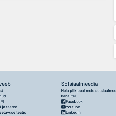
veeb
Sotsiaalmeedia
st
Hoia pilk peal meie sotsiaalme
gud
kanalitel.
API
Facebook
 ja teated
Youtube
setavuse teatis
LinkedIn