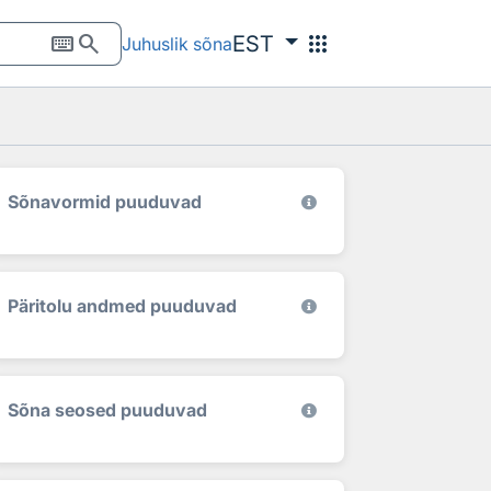
keyboard
search
apps
EST
Juhuslik sõna
Sõnavormid puuduvad
Päritolu andmed puuduvad
Sõna seosed puuduvad