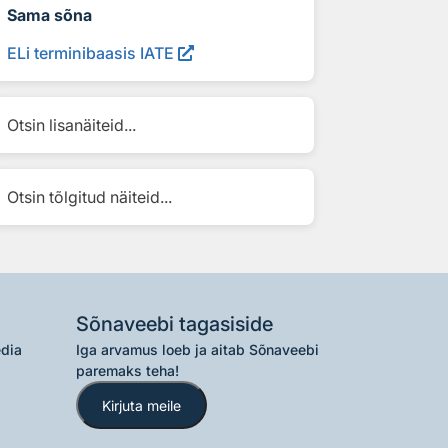
Sama sõna
ELi terminibaasis IATE
Otsin lisanäiteid...
Otsin tõlgitud näiteid...
Sõnaveebi tagasiside
edia
Iga arvamus loeb ja aitab Sõnaveebi
paremaks teha!
Kirjuta meile