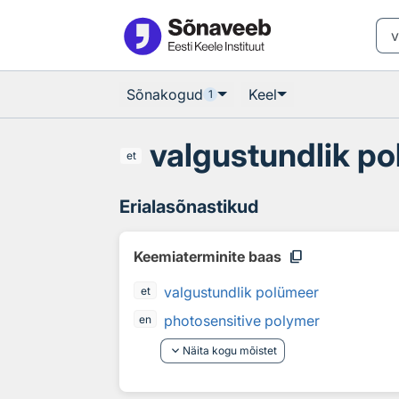
Otsingu juurde
Põhisisu juurde
Sõnakogud
Keel
1
valgustundlik p
et
Erialasõnastikud
content_copy
Keemiaterminite baas
valgustundlik polümeer
et
photosensitive polymer
en
keyboard_arrow_down
Näita kogu mõistet