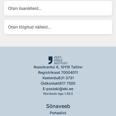
Otsin lisanäiteid...
Otsin tõlgitud näiteid...
Roosikrantsi 6, 10119 Tallinn
Registrikood 70004011
Keelenõu
631 3731
Üldkontakt
617 7500
E-post
eki@eki.ee
Wordweb App 1.48.0
Sõnaveeb
Portaalist