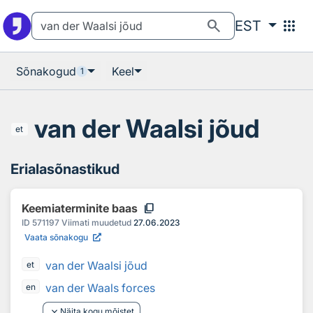
Otsingu juurde
Põhisisu juurde
search
apps
EST
Sõnakogud
Keel
1
van der Waalsi jõud
et
Erialasõnastikud
content_copy
Keemiaterminite baas
ID
571197
Viimati muudetud
27.06.2023
Vaata sõnakogu
van der Waalsi jõud
et
van der Waals forces
en
keyboard_arrow_down
Näita kogu mõistet