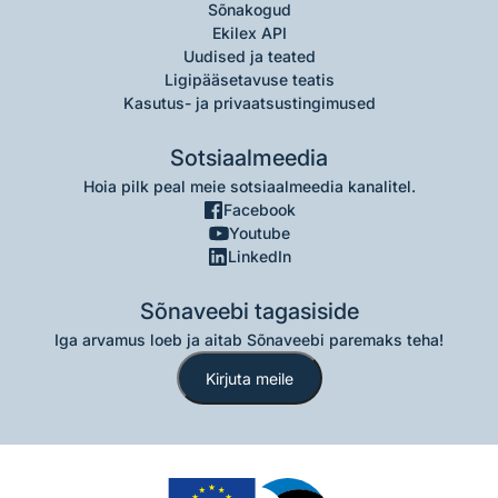
Sõnakogud
Ekilex API
Uudised ja teated
Ligipääsetavuse teatis
Kasutus- ja privaatsustingimused
Sotsiaalmeedia
Hoia pilk peal meie sotsiaalmeedia kanalitel.
Facebook
Youtube
LinkedIn
Sõnaveebi tagasiside
Iga arvamus loeb ja aitab Sõnaveebi paremaks teha!
Kirjuta meile