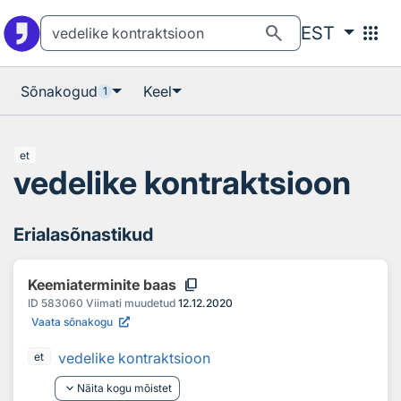
Otsingu juurde
Põhisisu juurde
search
apps
EST
Sõnakogud
Keel
1
et
vedelike kontraktsioon
Erialasõnastikud
content_copy
Keemiaterminite baas
ID
583060
Viimati muudetud
12.12.2020
Vaata sõnakogu
vedelike kontraktsioon
et
keyboard_arrow_down
Näita kogu mõistet