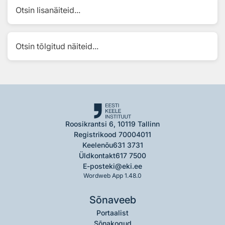
Otsin lisanäiteid...
Otsin tõlgitud näiteid...
Roosikrantsi 6, 10119 Tallinn
Registrikood 70004011
Keelenõu
631 3731
Üldkontakt
617 7500
E-post
eki@eki.ee
Wordweb App 1.48.0
Sõnaveeb
Portaalist
Sõnakogud