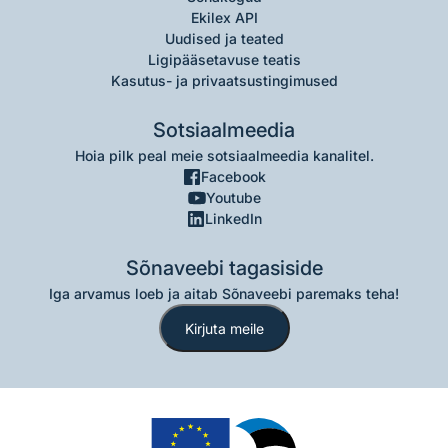
Ekilex API
Uudised ja teated
Ligipääsetavuse teatis
Kasutus- ja privaatsustingimused
Sotsiaalmeedia
Hoia pilk peal meie sotsiaalmeedia kanalitel.
Facebook
Youtube
LinkedIn
Sõnaveebi tagasiside
Iga arvamus loeb ja aitab Sõnaveebi paremaks teha!
Kirjuta meile