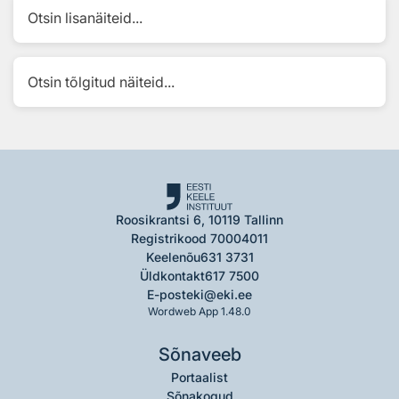
Otsin lisanäiteid...
Otsin tõlgitud näiteid...
Roosikrantsi 6, 10119 Tallinn
Registrikood 70004011
Keelenõu
631 3731
Üldkontakt
617 7500
E-post
eki@eki.ee
Wordweb App 1.48.0
Sõnaveeb
Portaalist
Sõnakogud