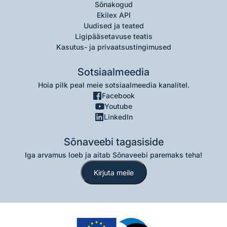
Sõnakogud
Ekilex API
Uudised ja teated
Ligipääsetavuse teatis
Kasutus- ja privaatsustingimused
Sotsiaalmeedia
Hoia pilk peal meie sotsiaalmeedia kanalitel.
Facebook
Youtube
LinkedIn
Sõnaveebi tagasiside
Iga arvamus loeb ja aitab Sõnaveebi paremaks teha!
Kirjuta meile