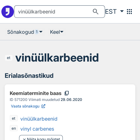
Otsingu juurde
Põhisisu juurde
search
apps
EST
Sõnakogud
Keel
1
vinüülkarbeenid
et
Erialasõnastikud
content_copy
Keemiaterminite baas
ID
571200
Viimati muudetud
29.06.2020
Vaata sõnakogu
vinüülkarbeenid
et
vinyl carbenes
en
keyboard_arrow_down
Näita kogu mõistet