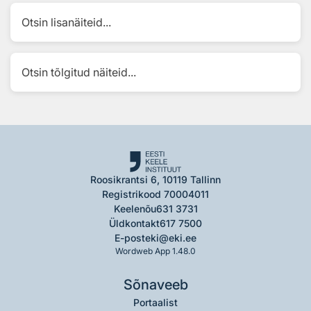
Otsin lisanäiteid...
Otsin tõlgitud näiteid...
Roosikrantsi 6, 10119 Tallinn
Registrikood 70004011
Keelenõu
631 3731
Üldkontakt
617 7500
E-post
eki@eki.ee
Wordweb App 1.48.0
Sõnaveeb
Portaalist