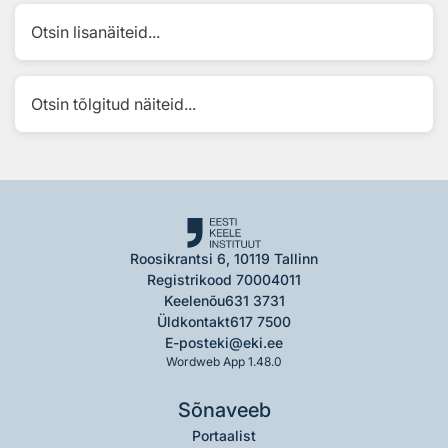
Otsin lisanäiteid...
Otsin tõlgitud näiteid...
Roosikrantsi 6, 10119 Tallinn
Registrikood 70004011
Keelenõu
631 3731
Üldkontakt
617 7500
E-post
eki@eki.ee
Wordweb App 1.48.0
Sõnaveeb
Portaalist