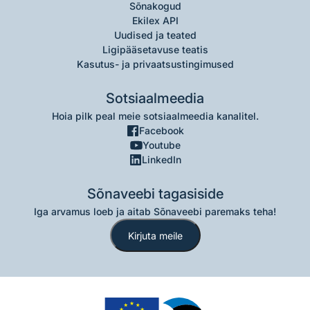
Sõnakogud
Ekilex API
Uudised ja teated
Ligipääsetavuse teatis
Kasutus- ja privaatsustingimused
Sotsiaalmeedia
Hoia pilk peal meie sotsiaalmeedia kanalitel.
Facebook
Youtube
LinkedIn
Sõnaveebi tagasiside
Iga arvamus loeb ja aitab Sõnaveebi paremaks teha!
Kirjuta meile