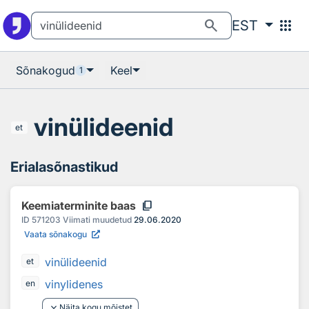
Otsingu juurde
Põhisisu juurde
search
apps
EST
Sõnakogud
Keel
1
vinülideenid
et
Erialasõnastikud
content_copy
Keemiaterminite baas
ID
571203
Viimati muudetud
29.06.2020
Vaata sõnakogu
vinülideenid
et
vinylidenes
en
keyboard_arrow_down
Näita kogu mõistet