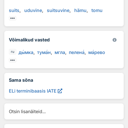
suits
uduvine
suitsuvine
hämu
tomu
Võimalikud vasted
д
ы
мка
тум
а
н
мгла
пелен
а
м
а
рево
ru
Sama sõna
ELi terminibaasis IATE
Otsin lisanäiteid...