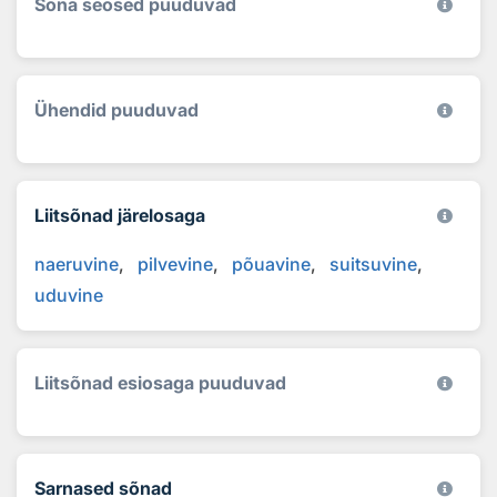
Sõna seosed puuduvad
Ühendid puuduvad
Liitsõnad järelosaga
naeruvine
pilvevine
põuavine
suitsuvine
uduvine
Liitsõnad esiosaga puuduvad
Sarnased sõnad