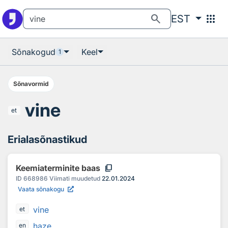
Otsingu juurde
Põhisisu juurde
search
apps
EST
Sõnakogud
Keel
1
Sõnavormid
vine
et
Erialasõnastikud
content_copy
Keemiaterminite baas
ID
668986
Viimati muudetud
22.01.2024
Vaata sõnakogu
vine
et
haze
en