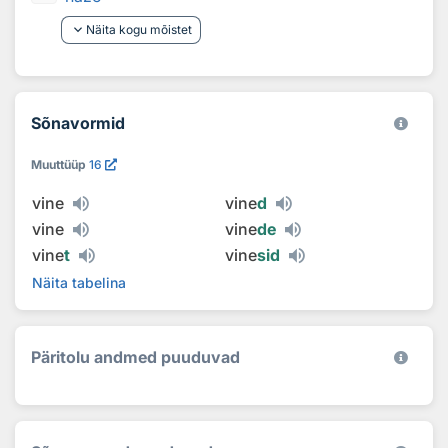
keyboard_arrow_down
Näita kogu mõistet
Sõnavormid
Muuttüüp
16
vine
vine
d
vine
vine
de
vine
t
vine
sid
Näita tabelina
Päritolu andmed puuduvad