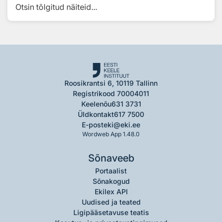
Otsin tõlgitud näiteid...
Roosikrantsi 6, 10119 Tallinn
Registrikood 70004011
Keelenõu
631 3731
Üldkontakt
617 7500
E-post
eki@eki.ee
Wordweb App 1.48.0
Sõnaveeb
Portaalist
Sõnakogud
Ekilex API
Uudised ja teated
Ligipääsetavuse teatis