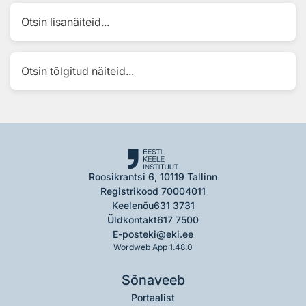
Otsin lisanäiteid...
Otsin tõlgitud näiteid...
Roosikrantsi 6, 10119 Tallinn
Registrikood 70004011
Keelenõu
631 3731
Üldkontakt
617 7500
E-post
eki@eki.ee
Wordweb App 1.48.0
Sõnaveeb
Portaalist