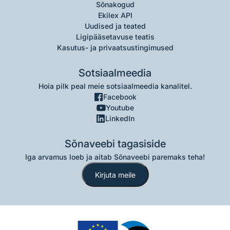
Sõnakogud
Ekilex API
Uudised ja teated
Ligipääsetavuse teatis
Kasutus- ja privaatsustingimused
Sotsiaalmeedia
Hoia pilk peal meie sotsiaalmeedia kanalitel.
Facebook
Youtube
LinkedIn
Sõnaveebi tagasiside
Iga arvamus loeb ja aitab Sõnaveebi paremaks teha!
Kirjuta meile