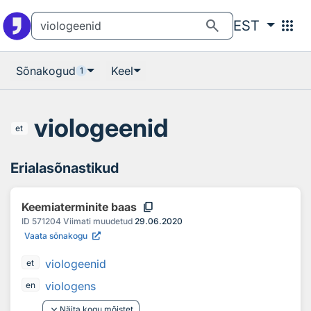
Otsingu juurde
Põhisisu juurde
search
apps
EST
Sõnakogud
Keel
1
viologeenid
et
Erialasõnastikud
content_copy
Keemiaterminite baas
ID
571204
Viimati muudetud
29.06.2020
Vaata sõnakogu
viologeenid
et
viologens
en
keyboard_arrow_down
Näita kogu mõistet