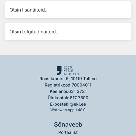
Otsin lisanäiteid...
Otsin tõlgitud näiteid...
Roosikrantsi 6, 10119 Tallinn
Registrikood 70004011
Keelenõu
631 3731
Üldkontakt
617 7500
E-post
eki@eki.ee
Wordweb App 1.48.0
Sõnaveeb
Portaalist