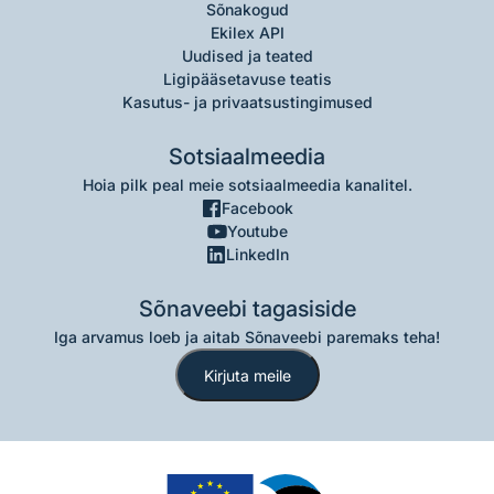
Sõnakogud
Ekilex API
Uudised ja teated
Ligipääsetavuse teatis
Kasutus- ja privaatsustingimused
Sotsiaalmeedia
Hoia pilk peal meie sotsiaalmeedia kanalitel.
Facebook
Youtube
LinkedIn
Sõnaveebi tagasiside
Iga arvamus loeb ja aitab Sõnaveebi paremaks teha!
Kirjuta meile