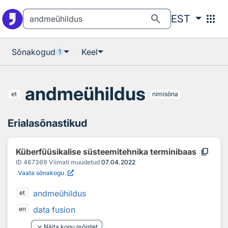
Otsingu juurde
Põhisisu juurde
search
apps
EST
Sõnakogud
Keel
1
andmeühildus
et
nimisõna
Erialasõnastikud
content_copy
Küberfüüsikalise süsteemitehnika terminibaas
ID
467369
Viimati muudetud
07.04.2022
Vaata sõnakogu
andmeühildus
et
data fusion
en
keyboard_arrow_down
Näita kogu mõistet