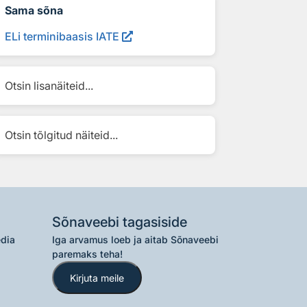
Sama sõna
ELi terminibaasis IATE
Otsin lisanäiteid...
Otsin tõlgitud näiteid...
Sõnaveebi tagasiside
edia
Iga arvamus loeb ja aitab Sõnaveebi
paremaks teha!
Kirjuta meile