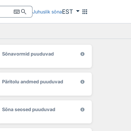
keyboard
search
apps
EST
Juhuslik sõna
Sõnavormid puuduvad
Päritolu andmed puuduvad
Sõna seosed puuduvad