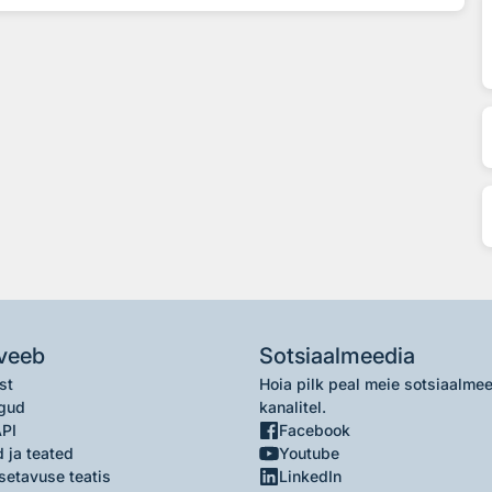
veeb
Sotsiaalmeedia
st
Hoia pilk peal meie sotsiaalme
gud
kanalitel.
API
Facebook
 ja teated
Youtube
setavuse teatis
LinkedIn