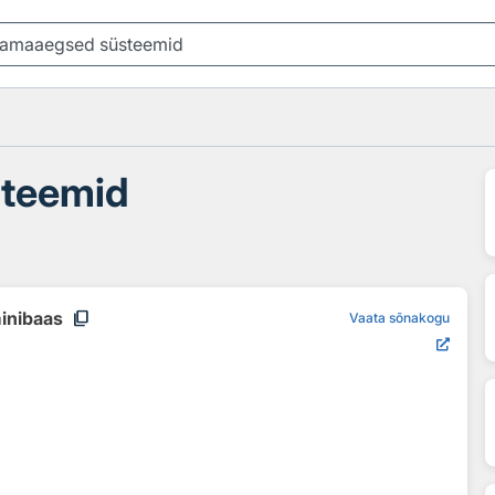
teemid
content_copy
minibaas
Vaata sõnakogu