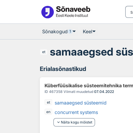
Otsingu juurde
Põhisisu juurde
Sõnakogud
Keel
1
samaaegsed süs
et
Erialasõnastikud
Küberfüüsikalise süsteemitehnika ter
ID
467358
Viimati muudetud
07.04.2022
samaaegsed süsteemid
et
concurrent systems
en
keyboard_arrow_down
Näita kogu mõistet