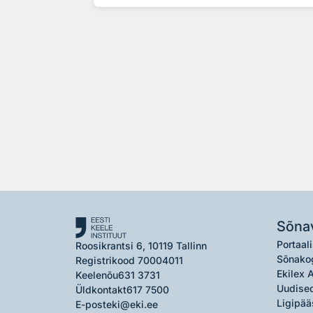
Sõna
Portaali
Roosikrantsi 6, 10119 Tallinn
Sõnako
Registrikood 70004011
Ekilex 
Keelenõu
631 3731
Uudised
Üldkontakt
617 7500
Ligipää
E-post
eki@eki.ee