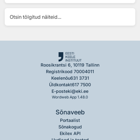
Otsin tõlgitud näiteid...
Roosikrantsi 6, 10119 Tallinn
Registrikood 70004011
Keelenõu
631 3731
Üldkontakt
617 7500
E-post
eki@eki.ee
Wordweb App 1.48.0
Sõnaveeb
Portaalist
Sõnakogud
Ekilex API
Uudised ja teated