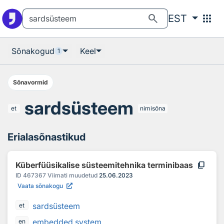
Otsingu juurde
Põhisisu juurde
search
apps
EST
Sõnakogud
Keel
1
Sõnavormid
sardsüsteem
et
nimisõna
Erialasõnastikud
content_copy
Küberfüüsikalise süsteemitehnika terminibaas
ID
467367
Viimati muudetud
25.06.2023
Vaata sõnakogu
sardsüsteem
et
embedded system
en