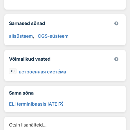
Sarnased sõnad
allsüsteem
CGS-süsteem
Võimalikud vasted
встр
о
енная сист
е
ма
ru
Sama sõna
ELi terminibaasis IATE
Otsin lisanäiteid...