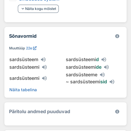
keyboard_arrow_down
Näita kogu mõistet
Sõnavormid
Muuttüüp
22e
sardsüsteem
sardsüsteemi
d
sardsüsteemi
sardsüsteemi
de
sardsüsteeme
sardsüsteemi
~
sardsüsteemi
sid
Näita tabelina
Päritolu andmed puuduvad