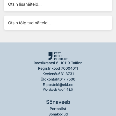
Otsin lisanäiteid...
Otsin tõlgitud näiteid...
Roosikrantsi 6, 10119 Tallinn
Registrikood 70004011
Keelenõu
631 3731
Üldkontakt
617 7500
E-post
eki@eki.ee
Wordweb App 1.48.0
Sõnaveeb
Portaalist
Sõnakogud