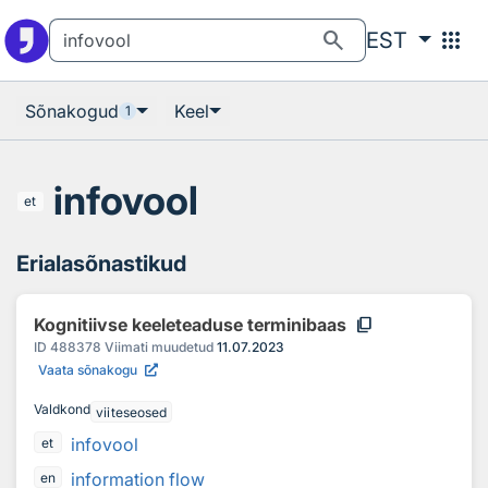
Otsingu juurde
Põhisisu juurde
search
apps
EST
Sõnakogud
Keel
1
infovool
et
Erialasõnastikud
content_copy
Kognitiivse keeleteaduse terminibaas
ID
488378
Viimati muudetud
11.07.2023
Vaata sõnakogu
Valdkond
viiteseosed
infovool
et
information flow
en