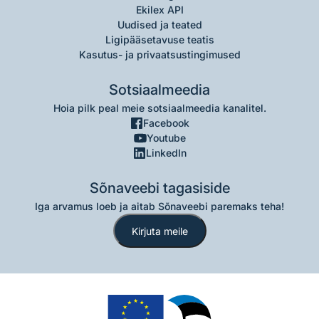
Ekilex API
Uudised ja teated
Ligipääsetavuse teatis
Kasutus- ja privaatsustingimused
Sotsiaalmeedia
Hoia pilk peal meie sotsiaalmeedia kanalitel.
Facebook
Youtube
LinkedIn
Sõnaveebi tagasiside
Iga arvamus loeb ja aitab Sõnaveebi paremaks teha!
Kirjuta meile