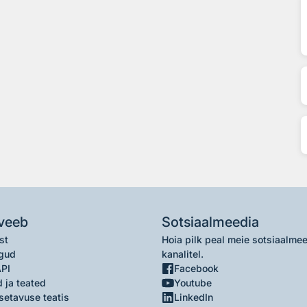
veeb
Sotsiaalmeedia
st
Hoia pilk peal meie sotsiaalme
gud
kanalitel.
API
Facebook
 ja teated
Youtube
setavuse teatis
LinkedIn