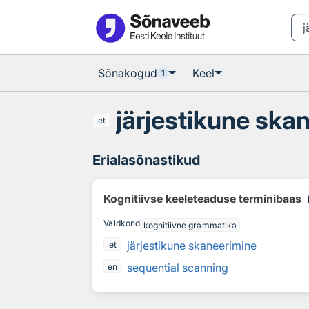
Otsingu juurde
Põhisisu juurde
Sõnakogud
Keel
1
järjestikune ska
et
Erialasõnastikud
co
Kognitiivse keeleteaduse terminibaas
Valdkond
kognitiivne grammatika
järjestikune skaneerimine
et
sequential scanning
en