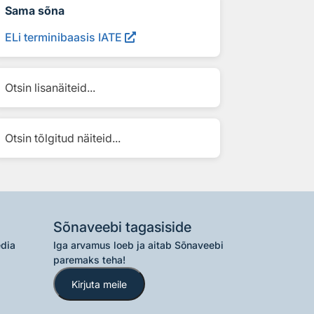
Sama sõna
ELi terminibaasis IATE
Otsin lisanäiteid...
Otsin tõlgitud näiteid...
Sõnaveebi tagasiside
edia
Iga arvamus loeb ja aitab Sõnaveebi
paremaks teha!
Kirjuta meile