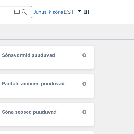
keyboard
search
apps
EST
Juhuslik sõna
Sõnavormid puuduvad
Päritolu andmed puuduvad
Sõna seosed puuduvad