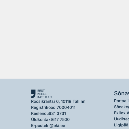
Sõna
Portaali
Roosikrantsi 6, 10119 Tallinn
Sõnako
Registrikood 70004011
Ekilex 
Keelenõu
631 3731
Uudised
Üldkontakt
617 7500
Ligipää
E-post
eki@eki.ee