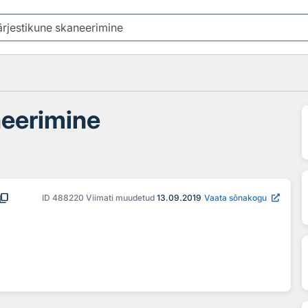
neerimine
ntent_copy
ID
488220
Viimati muudetud
13.09.2019
Vaata sõnakogu