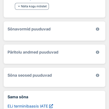
keyboard_arrow_down
Näita kogu mõistet
Sõnavormid puuduvad
Päritolu andmed puuduvad
Sõna seosed puuduvad
Sama sõna
ELi terminibaasis IATE