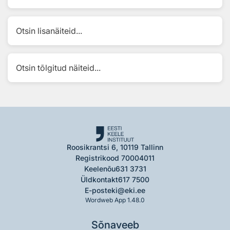
Otsin lisanäiteid...
Otsin tõlgitud näiteid...
Roosikrantsi 6, 10119 Tallinn
Registrikood 70004011
Keelenõu
631 3731
Üldkontakt
617 7500
E-post
eki@eki.ee
Wordweb App 1.48.0
Sõnaveeb