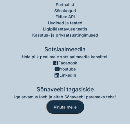
Portaalist
Sõnakogud
Ekilex API
Uudised ja teated
Ligipääsetavuse teatis
Kasutus- ja privaatsustingimused
Sotsiaalmeedia
Hoia pilk peal meie sotsiaalmeedia kanalitel.
Facebook
Youtube
LinkedIn
Sõnaveebi tagasiside
Iga arvamus loeb ja aitab Sõnaveebi paremaks teha!
Kirjuta meile