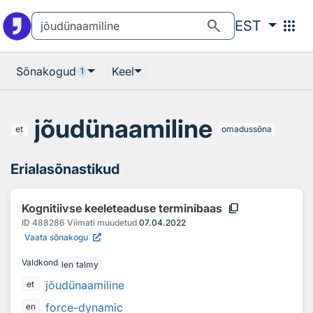
Otsingu juurde
Põhisisu juurde
search
apps
EST
Sõnakogud
Keel
1
jõudünaamiline
et
omadussõna
Erialasõnastikud
content_copy
Kognitiivse keeleteaduse terminibaas
ID
488286
Viimati muudetud
07.04.2022
Vaata sõnakogu
Valdkond
len talmy
jõudünaamiline
et
force-dynamic
en