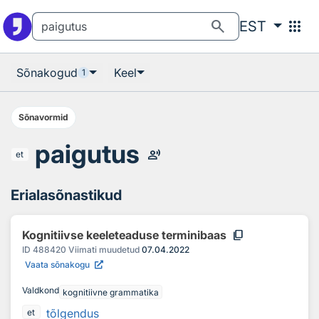
Otsingu juurde
Põhisisu juurde
search
apps
EST
Sõnakogud
Keel
1
Sõnavormid
paigutus
record_voice_over
et
Erialasõnastikud
content_copy
Kognitiivse keeleteaduse terminibaas
ID
488420
Viimati muudetud
07.04.2022
Vaata sõnakogu
Valdkond
kognitiivne grammatika
tõlgendus
et