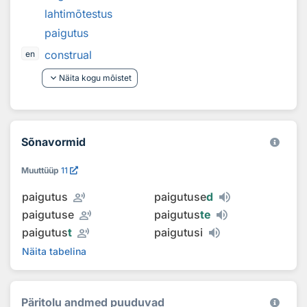
lahtimõtestus
paigutus
construal
en
keyboard_arrow_down
Näita kogu mõistet
Sõnavormid
Muuttüüp
11
record_voice_over
paigutus
paigutuse
d
record_voice_over
paigutuse
paigutus
te
record_voice_over
paigutus
t
paigutusi
Näita tabelina
Päritolu andmed puuduvad