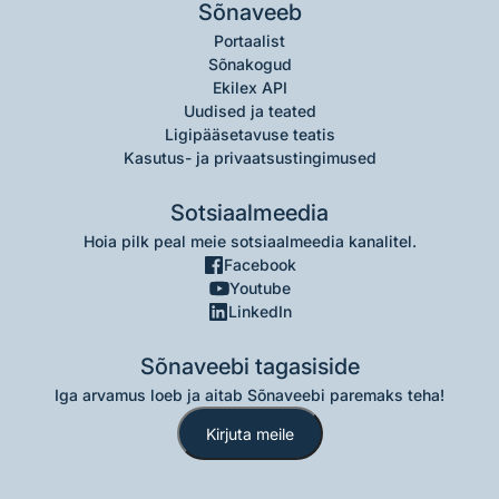
Sõnaveeb
Portaalist
Sõnakogud
Ekilex API
Uudised ja teated
Ligipääsetavuse teatis
Kasutus- ja privaatsustingimused
Sotsiaalmeedia
Hoia pilk peal meie sotsiaalmeedia kanalitel.
Facebook
Youtube
LinkedIn
Sõnaveebi tagasiside
Iga arvamus loeb ja aitab Sõnaveebi paremaks teha!
Kirjuta meile