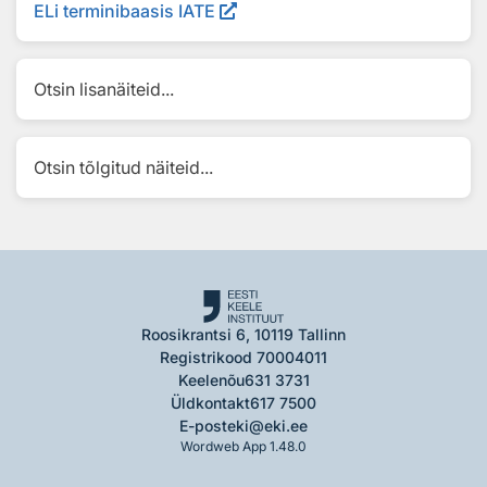
ELi terminibaasis IATE
Otsin lisanäiteid...
Otsin tõlgitud näiteid...
Roosikrantsi 6, 10119 Tallinn
Registrikood 70004011
Keelenõu
631 3731
Üldkontakt
617 7500
E-post
eki@eki.ee
Wordweb App 1.48.0