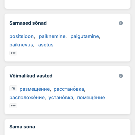
Sarnased sõnad
positsioon
paiknemine
paigutamine
paiknevus
asetus
Võimalikud vasted
размещ
е
ние
расстан
о
вка
ru
располож
е
ние
устан
о
вка
помещ
е
ние
Sama sõna