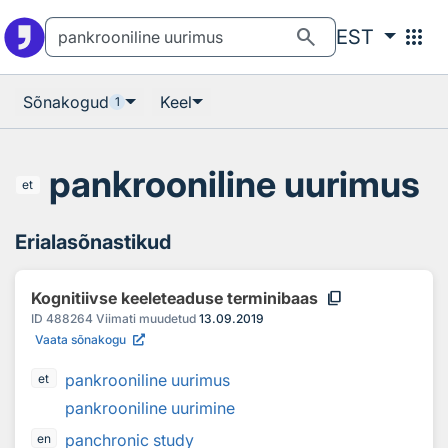
Otsingu juurde
Põhisisu juurde
search
apps
EST
Sõnakogud
Keel
1
pankrooniline uurimus
et
Erialasõnastikud
content_copy
Kognitiivse keeleteaduse terminibaas
ID
488264
Viimati muudetud
13.09.2019
Vaata sõnakogu
pankrooniline uurimus
et
pankrooniline uurimine
panchronic study
en