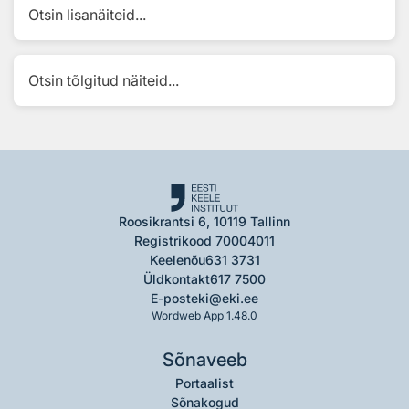
Otsin lisanäiteid...
Otsin tõlgitud näiteid...
Roosikrantsi 6, 10119 Tallinn
Registrikood 70004011
Keelenõu
631 3731
Üldkontakt
617 7500
E-post
eki@eki.ee
Wordweb App 1.48.0
Sõnaveeb
Portaalist
Sõnakogud