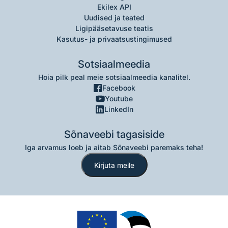
Ekilex API
Uudised ja teated
Ligipääsetavuse teatis
Kasutus- ja privaatsustingimused
Sotsiaalmeedia
Hoia pilk peal meie sotsiaalmeedia kanalitel.
Facebook
Youtube
LinkedIn
Sõnaveebi tagasiside
Iga arvamus loeb ja aitab Sõnaveebi paremaks teha!
Kirjuta meile