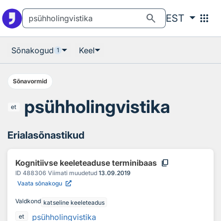
Otsingu juurde
Põhisisu juurde
search
apps
EST
Sõnakogud
Keel
1
Sõnavormid
psühholingvistika
et
Erialasõnastikud
content_copy
Kognitiivse keeleteaduse terminibaas
ID
488306
Viimati muudetud
13.09.2019
Vaata sõnakogu
Valdkond
katseline keeleteadus
psühholingvistika
et