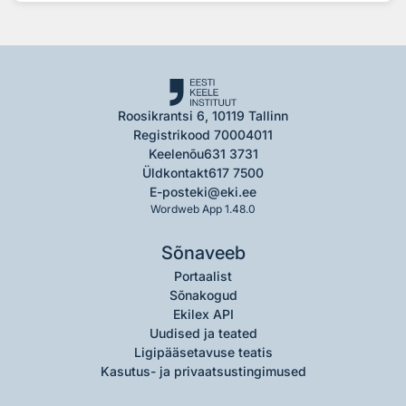
Roosikrantsi 6, 10119 Tallinn
Registrikood 70004011
Keelenõu
631 3731
Üldkontakt
617 7500
E-post
eki@eki.ee
Wordweb App 1.48.0
Sõnaveeb
Portaalist
Sõnakogud
Ekilex API
Uudised ja teated
Ligipääsetavuse teatis
Kasutus- ja privaatsustingimused