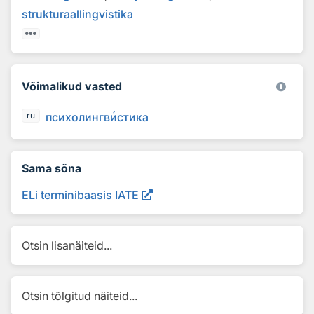
strukturaallingvistika
Võimalikud vasted
психолингв
и
стика
ru
Sama sõna
ELi terminibaasis IATE
Otsin lisanäiteid...
Otsin tõlgitud näiteid...