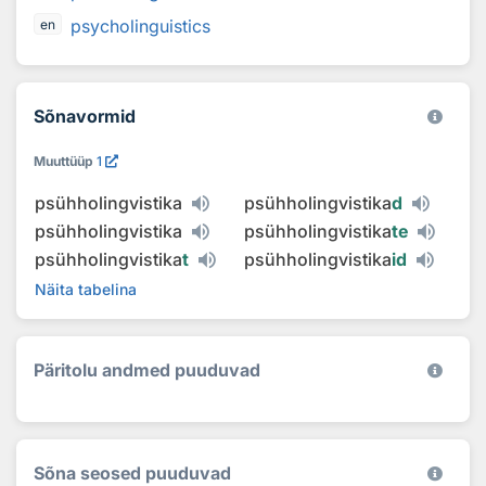
psycholinguistics
en
Sõnavormid
Muuttüüp
1
psühholingvistika
psühholingvistika
d
psühholingvistika
psühholingvistika
te
psühholingvistika
t
psühholingvistika
id
Näita tabelina
Päritolu andmed puuduvad
Sõna seosed puuduvad