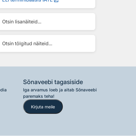
Otsin lisanäiteid...
Otsin tõlgitud näiteid...
Sõnaveebi tagasiside
edia
Iga arvamus loeb ja aitab Sõnaveebi
paremaks teha!
Kirjuta meile