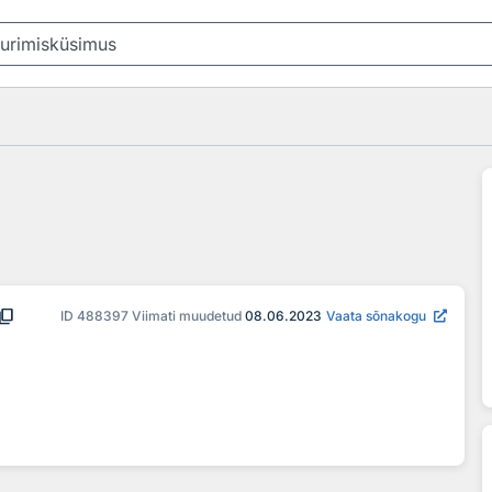
ntent_copy
ID
488397
Viimati muudetud
08.06.2023
Vaata sõnakogu