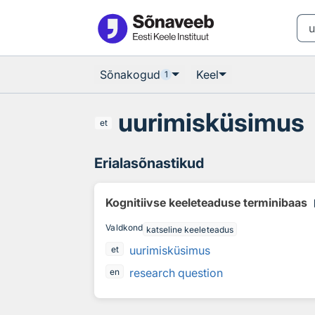
Otsingu juurde
Põhisisu juurde
Sõnakogud
Keel
1
uurimisküsimus
et
Erialasõnastikud
co
Kognitiivse keeleteaduse terminibaas
Valdkond
katseline keeleteadus
uurimisküsimus
et
research question
en