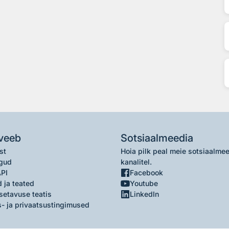
veeb
Sotsiaalmeedia
st
Hoia pilk peal meie sotsiaalme
gud
kanalitel.
API
Facebook
 ja teated
Youtube
setavuse teatis
LinkedIn
- ja privaatsustingimused