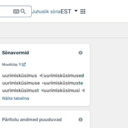
keyboard
search
apps
EST
Juhuslik sõna
Sõnavormid
Muuttüüp
11
uurimisküsimus
uurimisküsimuse
d
uurimisküsimuse
uurimisküsimus
te
uurimisküsimus
t
uurimisküsimusi
Näita tabelina
Päritolu andmed puuduvad