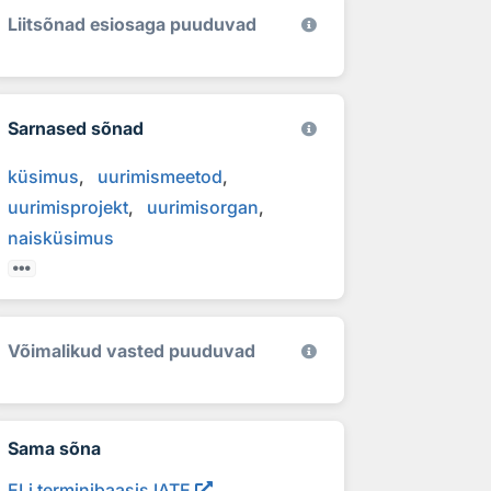
Liitsõnad esiosaga puuduvad
Sarnased sõnad
küsimus
uurimismeetod
uurimisprojekt
uurimisorgan
naisküsimus
Võimalikud vasted puuduvad
Sama sõna
ELi terminibaasis IATE